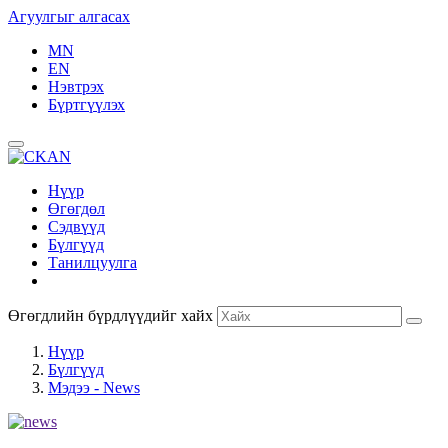
Агуулгыг алгасах
MN
EN
Нэвтрэх
Бүртгүүлэх
Нүүр
Өгөгдөл
Сэдвүүд
Бүлгүүд
Танилцуулга
Өгөгдлийн бүрдлүүдийг хайх
Нүүр
Бүлгүүд
Мэдээ - News