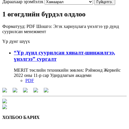
Дараахаар эрэмбэлэх
Гүйцэтгэ.
1 өгөгдлийн бүрдэл олдлоо
Форматууд:
PDF
Шошго:
Эгэх хариуцлага
үнэлгээ
үр дүнд
суурилсан менежмент
Үр дүнг шүүх
“Үр дүнд суурилсан хяналт-шинжилгээ,
үнэлгээ” сургалт
MERIT төслийн техникийн зөвлөх: Рэймонд Жервейс
2022 оны 11-р сар Удирдлагын академи
PDF
ХОЛБОО БАРИХ