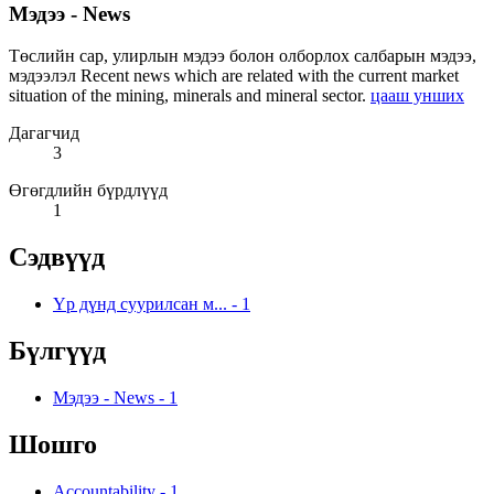
Мэдээ - News
Төслийн сар, улирлын мэдээ болон олборлох салбарын мэдээ,
мэдээлэл Recent news which are related with the current market
situation of the mining, minerals and mineral sector.
цааш унших
Дагагчид
3
Өгөгдлийн бүрдлүүд
1
Сэдвүүд
Үр дүнд суурилсан м...
-
1
Бүлгүүд
Мэдээ - News
-
1
Шошго
Accountability
-
1