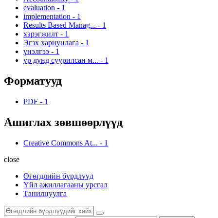
evaluation
-
1
implementation
-
1
Results Based Manag...
-
1
хэрэгжилт
-
1
Эгэх хариуцлага
-
1
үнэлгээ
-
1
үр дүнд суурилсан м...
-
1
Форматууд
PDF
-
1
Ашиглах зөвшөөрлүүд
Creative Commons At...
-
1
close
Өгөгдлийн бүрдлүүд
Үйл ажиллагааны урсгал
Танилцуулга