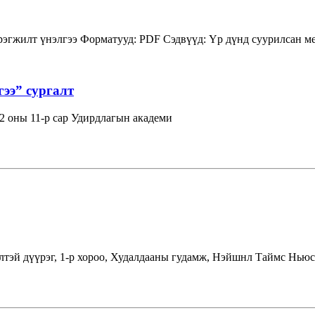
рэгжилт
үнэлгээ
Форматууд:
PDF
Сэдвүүд:
Үр дүнд суурилсан ме
гээ” сургалт
 оны 11-р сар Удирдлагын академи
лтэй дүүрэг, 1-р хороо, Худалдааны гудамж, Нэйшнл Таймс Ньюс 