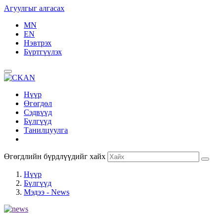
Агуулгыг алгасах
MN
EN
Нэвтрэх
Бүртгүүлэх
Нүүр
Өгөгдөл
Сэдвүүд
Бүлгүүд
Танилцуулга
Өгөгдлийн бүрдлүүдийг хайх
Нүүр
Бүлгүүд
Мэдээ - News