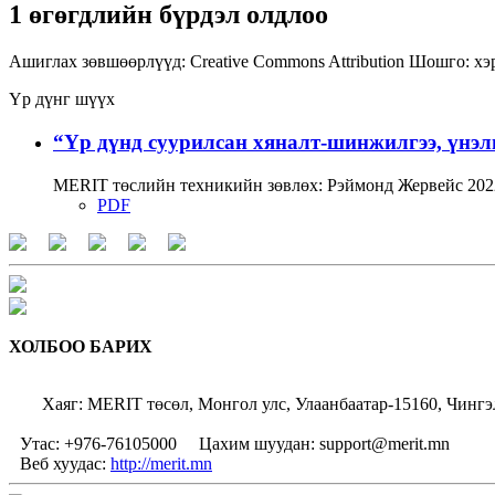
1 өгөгдлийн бүрдэл олдлоо
Ашиглах зөвшөөрлүүд:
Creative Commons Attribution
Шошго:
хэ
Үр дүнг шүүх
“Үр дүнд суурилсан хяналт-шинжилгээ, үнэл
MERIT төслийн техникийн зөвлөх: Рэймонд Жервейс 2022
PDF
ХОЛБОО БАРИХ
Хаяг: MERIT төсөл, Монгол улс, Улаанбаатар-15160, Чингэ
Утас: +976-76105000
Цахим шуудан: support@merit.mn
Веб хуудас:
http://merit.mn