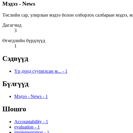
Мэдээ - News
Төслийн сар, улирлын мэдээ болон олборлох салбарын мэдээ, мэдээлэ
Дагагчид
3
Өгөгдлийн бүрдлүүд
1
Сэдвүүд
Үр дүнд суурилсан м...
-
1
Бүлгүүд
Мэдээ - News
-
1
Шошго
Accountability
-
1
evaluation
-
1
implementation
-
1