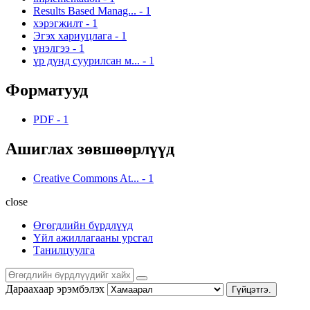
Results Based Manag...
-
1
хэрэгжилт
-
1
Эгэх хариуцлага
-
1
үнэлгээ
-
1
үр дүнд суурилсан м...
-
1
Форматууд
PDF
-
1
Ашиглах зөвшөөрлүүд
Creative Commons At...
-
1
close
Өгөгдлийн бүрдлүүд
Үйл ажиллагааны урсгал
Танилцуулга
Дараахаар эрэмбэлэх
Гүйцэтгэ.