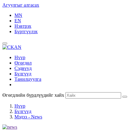
Агуулгыг алгасах
MN
EN
Нэвтрэх
Бүртгүүлэх
Нүүр
Өгөгдөл
Сэдвүүд
Бүлгүүд
Танилцуулга
Өгөгдлийн бүрдлүүдийг хайх
Нүүр
Бүлгүүд
Мэдээ - News