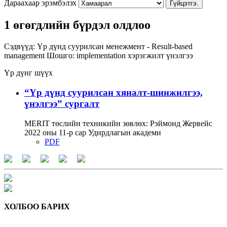
Дараахаар эрэмбэлэх
Гүйцэтгэ.
1 өгөгдлийн бүрдэл олдлоо
Сэдвүүд:
Үр дүнд суурилсан менежмент - Result-based
management
Шошго:
implementation
хэрэгжилт
үнэлгээ
Үр дүнг шүүх
“Үр дүнд суурилсан хяналт-шинжилгээ,
үнэлгээ” сургалт
MERIT төслийн техникийн зөвлөх: Рэймонд Жервейс
2022 оны 11-р сар Удирдлагын академи
PDF
ХОЛБОО БАРИХ