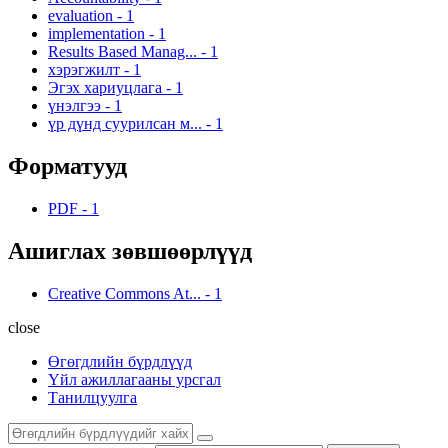
evaluation
-
1
implementation
-
1
Results Based Manag...
-
1
хэрэгжилт
-
1
Эгэх хариуцлага
-
1
үнэлгээ
-
1
үр дүнд суурилсан м...
-
1
Форматууд
PDF
-
1
Ашиглах зөвшөөрлүүд
Creative Commons At...
-
1
close
Өгөгдлийн бүрдлүүд
Үйл ажиллагааны урсгал
Танилцуулга