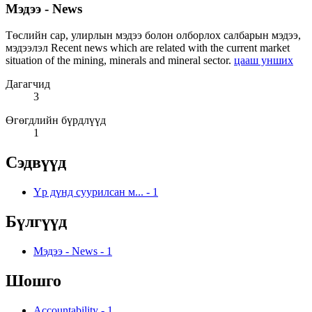
Мэдээ - News
Төслийн сар, улирлын мэдээ болон олборлох салбарын мэдээ,
мэдээлэл Recent news which are related with the current market
situation of the mining, minerals and mineral sector.
цааш унших
Дагагчид
3
Өгөгдлийн бүрдлүүд
1
Сэдвүүд
Үр дүнд суурилсан м...
-
1
Бүлгүүд
Мэдээ - News
-
1
Шошго
Accountability
-
1