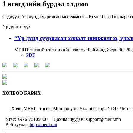
1 өгөгдлийн бүрдэл олдлоо
Сэдвүүд:
Үр дүнд суурилсан менежмент - Result-based managem
Үр дүнг шүүх
“Үр дүнд суурилсан хяналт-шинжилгээ, үнэл
MERIT төслийн техникийн зөвлөх: Рэймонд Жервейс 2022
PDF
ХОЛБОО БАРИХ
Хаяг: MERIT төсөл, Монгол улс, Улаанбаатар-15160, Чингэ
Утас: +976-76105000
Цахим шуудан: support@merit.mn
Веб хуудас:
http://merit.mn