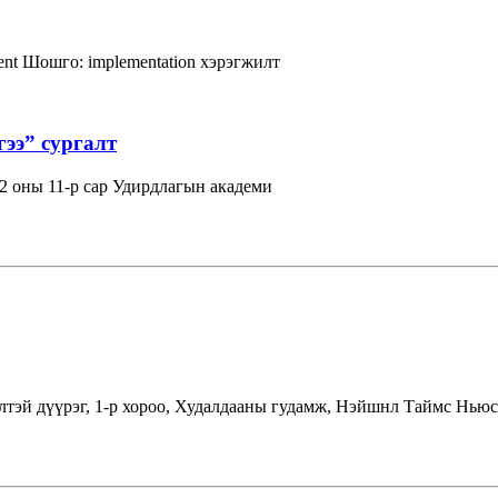
ent
Шошго:
implementation
хэрэгжилт
гээ” сургалт
 оны 11-р сар Удирдлагын академи
лтэй дүүрэг, 1-р хороо, Худалдааны гудамж, Нэйшнл Таймс Ньюс 