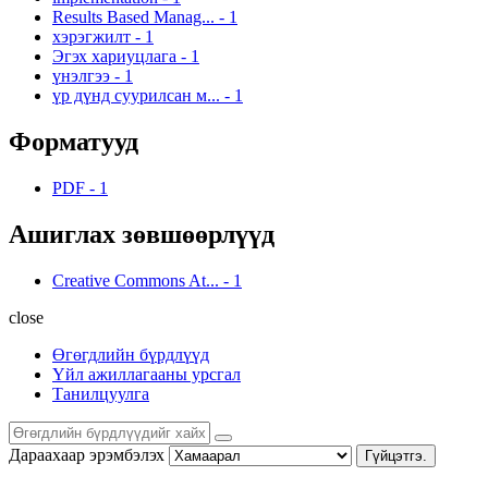
Results Based Manag...
-
1
хэрэгжилт
-
1
Эгэх хариуцлага
-
1
үнэлгээ
-
1
үр дүнд суурилсан м...
-
1
Форматууд
PDF
-
1
Ашиглах зөвшөөрлүүд
Creative Commons At...
-
1
close
Өгөгдлийн бүрдлүүд
Үйл ажиллагааны урсгал
Танилцуулга
Дараахаар эрэмбэлэх
Гүйцэтгэ.