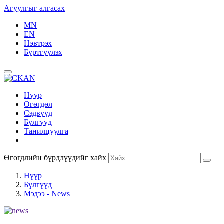
Агуулгыг алгасах
MN
EN
Нэвтрэх
Бүртгүүлэх
Нүүр
Өгөгдөл
Сэдвүүд
Бүлгүүд
Танилцуулга
Өгөгдлийн бүрдлүүдийг хайх
Нүүр
Бүлгүүд
Мэдээ - News