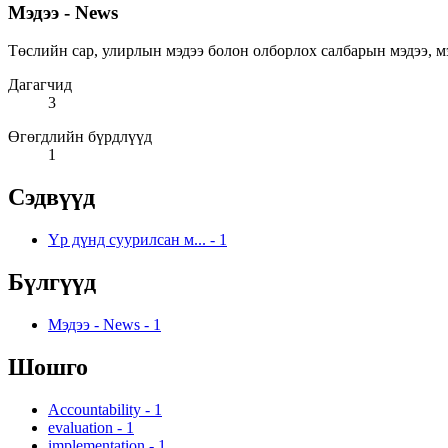
Мэдээ - News
Төслийн сар, улирлын мэдээ болон олборлох салбарын мэдээ, мэдээлэ
Дагагчид
3
Өгөгдлийн бүрдлүүд
1
Сэдвүүд
Үр дүнд суурилсан м...
-
1
Бүлгүүд
Мэдээ - News
-
1
Шошго
Accountability
-
1
evaluation
-
1
implementation
-
1