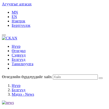
Агуулгыг алгасах
MN
EN
Нэвтрэх
Бүртгүүлэх
Нүүр
Өгөгдөл
Сэдвүүд
Бүлгүүд
Танилцуулга
Өгөгдлийн бүрдлүүдийг хайх
Нүүр
Бүлгүүд
Мэдээ - News