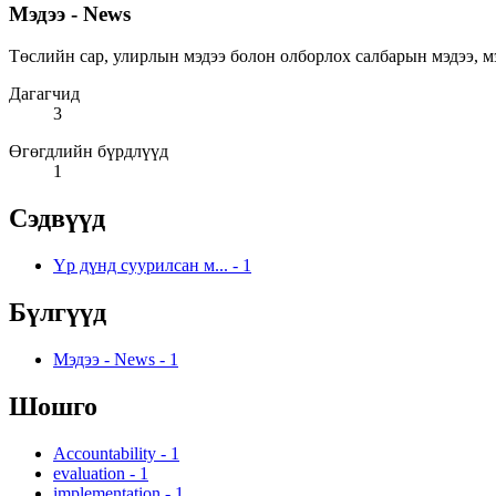
Мэдээ - News
Төслийн сар, улирлын мэдээ болон олборлох салбарын мэдээ, мэдээлэ
Дагагчид
3
Өгөгдлийн бүрдлүүд
1
Сэдвүүд
Үр дүнд суурилсан м...
-
1
Бүлгүүд
Мэдээ - News
-
1
Шошго
Accountability
-
1
evaluation
-
1
implementation
-
1