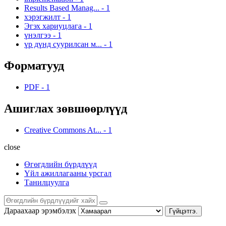
Results Based Manag...
-
1
хэрэгжилт
-
1
Эгэх хариуцлага
-
1
үнэлгээ
-
1
үр дүнд суурилсан м...
-
1
Форматууд
PDF
-
1
Ашиглах зөвшөөрлүүд
Creative Commons At...
-
1
close
Өгөгдлийн бүрдлүүд
Үйл ажиллагааны урсгал
Танилцуулга
Дараахаар эрэмбэлэх
Гүйцэтгэ.