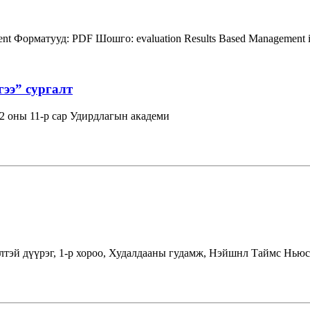
ent
Форматууд:
PDF
Шошго:
evaluation
Results Based Management
гээ” сургалт
 оны 11-р сар Удирдлагын академи
лтэй дүүрэг, 1-р хороо, Худалдааны гудамж, Нэйшнл Таймс Ньюс 