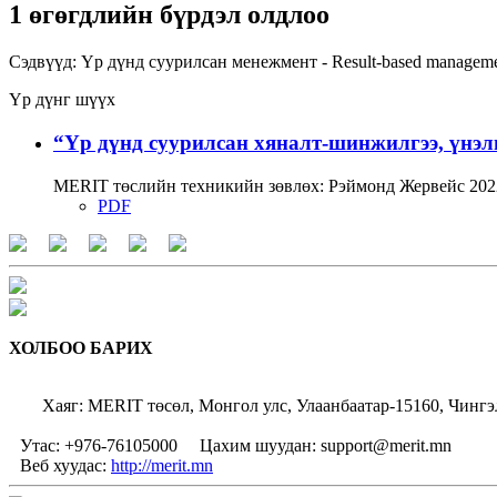
1 өгөгдлийн бүрдэл олдлоо
Сэдвүүд:
Үр дүнд суурилсан менежмент - Result-based managem
Үр дүнг шүүх
“Үр дүнд суурилсан хяналт-шинжилгээ, үнэл
MERIT төслийн техникийн зөвлөх: Рэймонд Жервейс 2022
PDF
ХОЛБОО БАРИХ
Хаяг: MERIT төсөл, Монгол улс, Улаанбаатар-15160, Чингэ
Утас: +976-76105000
Цахим шуудан: support@merit.mn
Веб хуудас:
http://merit.mn