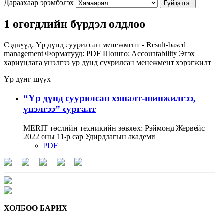
Дараахаар эрэмбэлэх
Гүйцэтгэ.
1 өгөгдлийн бүрдэл олдлоо
Сэдвүүд:
Үр дүнд суурилсан менежмент - Result-based
management
Форматууд:
PDF
Шошго:
Accountability
Эгэх
хариуцлага
үнэлгээ
үр дүнд суурилсан менежмент
хэрэгжилт
Үр дүнг шүүх
“Үр дүнд суурилсан хяналт-шинжилгээ,
үнэлгээ” сургалт
MERIT төслийн техникийн зөвлөх: Рэймонд Жервейс
2022 оны 11-р сар Удирдлагын академи
PDF
ХОЛБОО БАРИХ