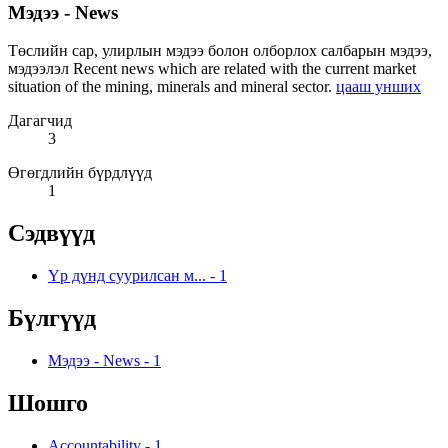
Мэдээ - News
Төслийн сар, улирлын мэдээ болон олборлох салбарын мэдээ,
мэдээлэл Recent news which are related with the current market
situation of the mining, minerals and mineral sector.
цааш унших
Дагагчид
3
Өгөгдлийн бүрдлүүд
1
Сэдвүүд
Үр дүнд суурилсан м...
-
1
Бүлгүүд
Мэдээ - News
-
1
Шошго
Accountability
-
1