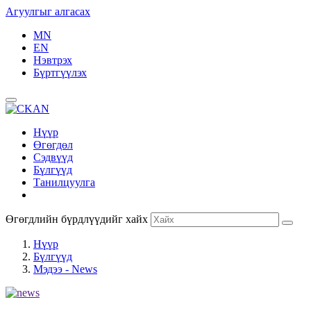
Агуулгыг алгасах
MN
EN
Нэвтрэх
Бүртгүүлэх
Нүүр
Өгөгдөл
Сэдвүүд
Бүлгүүд
Танилцуулга
Өгөгдлийн бүрдлүүдийг хайх
Нүүр
Бүлгүүд
Мэдээ - News