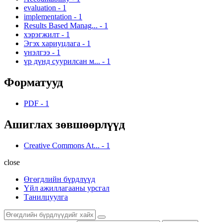
evaluation
-
1
implementation
-
1
Results Based Manag...
-
1
хэрэгжилт
-
1
Эгэх хариуцлага
-
1
үнэлгээ
-
1
үр дүнд суурилсан м...
-
1
Форматууд
PDF
-
1
Ашиглах зөвшөөрлүүд
Creative Commons At...
-
1
close
Өгөгдлийн бүрдлүүд
Үйл ажиллагааны урсгал
Танилцуулга