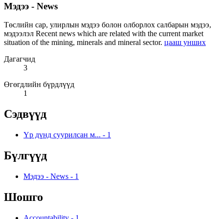
Мэдээ - News
Төслийн сар, улирлын мэдээ болон олборлох салбарын мэдээ,
мэдээлэл Recent news which are related with the current market
situation of the mining, minerals and mineral sector.
цааш унших
Дагагчид
3
Өгөгдлийн бүрдлүүд
1
Сэдвүүд
Үр дүнд суурилсан м...
-
1
Бүлгүүд
Мэдээ - News
-
1
Шошго
Accountability
-
1