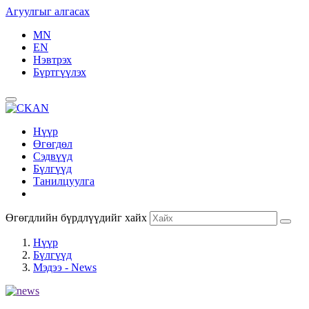
Агуулгыг алгасах
MN
EN
Нэвтрэх
Бүртгүүлэх
Нүүр
Өгөгдөл
Сэдвүүд
Бүлгүүд
Танилцуулга
Өгөгдлийн бүрдлүүдийг хайх
Нүүр
Бүлгүүд
Мэдээ - News