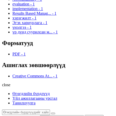
evaluation
-
1
implementation
-
1
Results Based Manag...
-
1
хэрэгжилт
-
1
Эгэх хариуцлага
-
1
үнэлгээ
-
1
үр дүнд суурилсан м...
-
1
Форматууд
PDF
-
1
Ашиглах зөвшөөрлүүд
Creative Commons At...
-
1
close
Өгөгдлийн бүрдлүүд
Үйл ажиллагааны урсгал
Танилцуулга