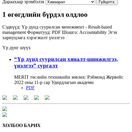
Дараахаар эрэмбэлэх
Гүйцэтгэ.
1 өгөгдлийн бүрдэл олдлоо
Сэдвүүд:
Үр дүнд суурилсан менежмент - Result-based
management
Форматууд:
PDF
Шошго:
Accountability
Эгэх
хариуцлага
хэрэгжилт
үнэлгээ
Үр дүнг шүүх
“Үр дүнд суурилсан хяналт-шинжилгээ,
үнэлгээ” сургалт
MERIT төслийн техникийн зөвлөх: Рэймонд Жервейс
2022 оны 11-р сар Удирдлагын академи
PDF
ХОЛБОО БАРИХ