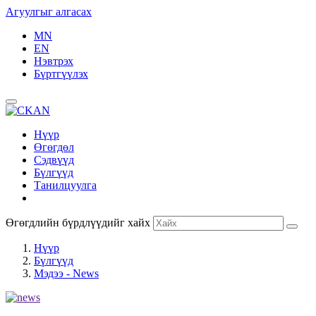
Агуулгыг алгасах
MN
EN
Нэвтрэх
Бүртгүүлэх
Нүүр
Өгөгдөл
Сэдвүүд
Бүлгүүд
Танилцуулга
Өгөгдлийн бүрдлүүдийг хайх
Нүүр
Бүлгүүд
Мэдээ - News