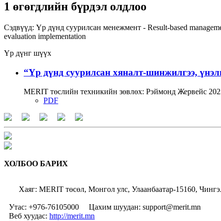
1 өгөгдлийн бүрдэл олдлоо
Сэдвүүд:
Үр дүнд суурилсан менежмент - Result-based managem
evaluation
implementation
Үр дүнг шүүх
“Үр дүнд суурилсан хяналт-шинжилгээ, үнэл
MERIT төслийн техникийн зөвлөх: Рэймонд Жервейс 2022
PDF
ХОЛБОО БАРИХ
Хаяг: MERIT төсөл, Монгол улс, Улаанбаатар-15160, Чингэ
Утас: +976-76105000
Цахим шуудан: support@merit.mn
Веб хуудас:
http://merit.mn