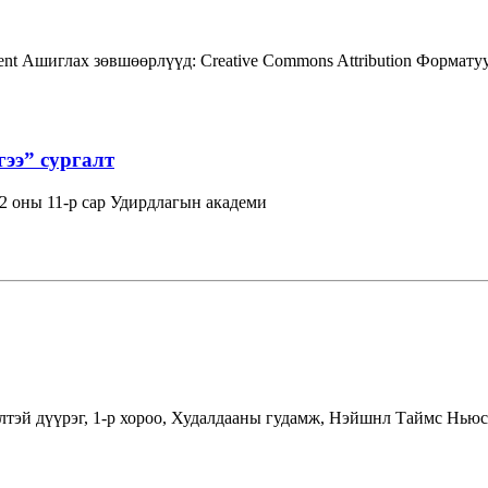
ent
Ашиглах зөвшөөрлүүд:
Creative Commons Attribution
Форматуу
гээ” сургалт
 оны 11-р сар Удирдлагын академи
лтэй дүүрэг, 1-р хороо, Худалдааны гудамж, Нэйшнл Таймс Ньюс 