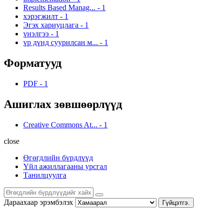
Results Based Manag...
-
1
хэрэгжилт
-
1
Эгэх хариуцлага
-
1
үнэлгээ
-
1
үр дүнд суурилсан м...
-
1
Форматууд
PDF
-
1
Ашиглах зөвшөөрлүүд
Creative Commons At...
-
1
close
Өгөгдлийн бүрдлүүд
Үйл ажиллагааны урсгал
Танилцуулга
Дараахаар эрэмбэлэх
Гүйцэтгэ.