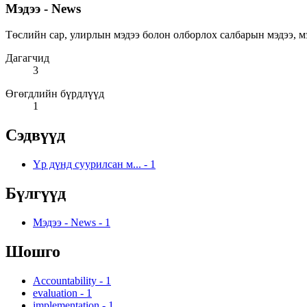
Мэдээ - News
Төслийн сар, улирлын мэдээ болон олборлох салбарын мэдээ, мэдээлэ
Дагагчид
3
Өгөгдлийн бүрдлүүд
1
Сэдвүүд
Үр дүнд суурилсан м...
-
1
Бүлгүүд
Мэдээ - News
-
1
Шошго
Accountability
-
1
evaluation
-
1
implementation
-
1