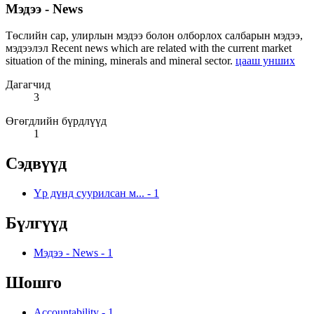
Мэдээ - News
Төслийн сар, улирлын мэдээ болон олборлох салбарын мэдээ,
мэдээлэл Recent news which are related with the current market
situation of the mining, minerals and mineral sector.
цааш унших
Дагагчид
3
Өгөгдлийн бүрдлүүд
1
Сэдвүүд
Үр дүнд суурилсан м...
-
1
Бүлгүүд
Мэдээ - News
-
1
Шошго
Accountability
-
1