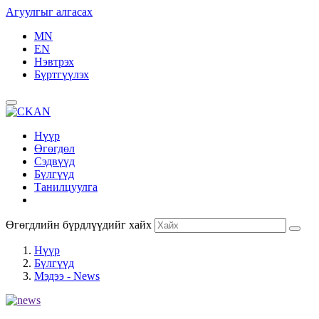
Агуулгыг алгасах
MN
EN
Нэвтрэх
Бүртгүүлэх
Нүүр
Өгөгдөл
Сэдвүүд
Бүлгүүд
Танилцуулга
Өгөгдлийн бүрдлүүдийг хайх
Нүүр
Бүлгүүд
Мэдээ - News