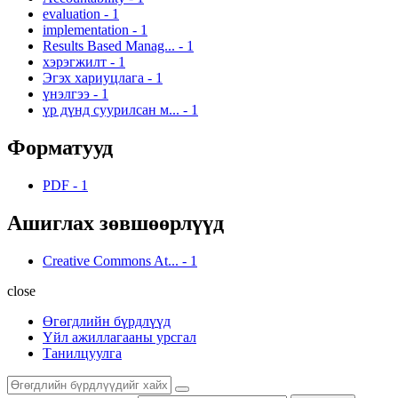
evaluation
-
1
implementation
-
1
Results Based Manag...
-
1
хэрэгжилт
-
1
Эгэх хариуцлага
-
1
үнэлгээ
-
1
үр дүнд суурилсан м...
-
1
Форматууд
PDF
-
1
Ашиглах зөвшөөрлүүд
Creative Commons At...
-
1
close
Өгөгдлийн бүрдлүүд
Үйл ажиллагааны урсгал
Танилцуулга