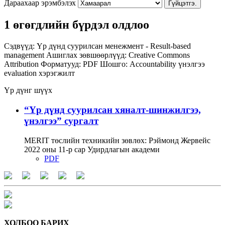
Дараахаар эрэмбэлэх
Гүйцэтгэ.
1 өгөгдлийн бүрдэл олдлоо
Сэдвүүд:
Үр дүнд суурилсан менежмент - Result-based
management
Ашиглах зөвшөөрлүүд:
Creative Commons
Attribution
Форматууд:
PDF
Шошго:
Accountability
үнэлгээ
evaluation
хэрэгжилт
Үр дүнг шүүх
“Үр дүнд суурилсан хяналт-шинжилгээ,
үнэлгээ” сургалт
MERIT төслийн техникийн зөвлөх: Рэймонд Жервейс
2022 оны 11-р сар Удирдлагын академи
PDF
ХОЛБОО БАРИХ