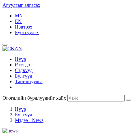
Агуулгыг алгасах
MN
EN
Нэвтрэх
Бүртгүүлэх
Нүүр
Өгөгдөл
Сэдвүүд
Бүлгүүд
Танилцуулга
Өгөгдлийн бүрдлүүдийг хайх
Нүүр
Бүлгүүд
Мэдээ - News