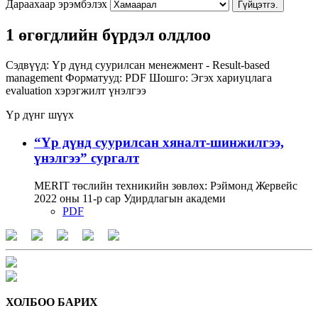
Дараахаар эрэмбэлэх
Гүйцэтгэ.
1 өгөгдлийн бүрдэл олдлоо
Сэдвүүд:
Үр дүнд суурилсан менежмент - Result-based
management
Форматууд:
PDF
Шошго:
Эгэх хариуцлага
evaluation
хэрэгжилт
үнэлгээ
Үр дүнг шүүх
“Үр дүнд суурилсан хяналт-шинжилгээ,
үнэлгээ” сургалт
MERIT төслийн техникийн зөвлөх: Рэймонд Жервейс
2022 оны 11-р сар Удирдлагын академи
PDF
ХОЛБОО БАРИХ