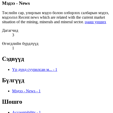
Мэдээ - News
Төслийн сар, улирлын мэдээ болон олборлох салбарын мэдээ,
мэдээлэл Recent news which are related with the current market
situation of the mining, minerals and mineral sector.
цааш унших
Дагагчид
3
Өгөгдлийн бүрдлүүд
1
Сэдвүүд
Үр дүнд суурилсан м...
-
1
Бүлгүүд
Мэдээ - News
-
1
Шошго
Accountability
-
1