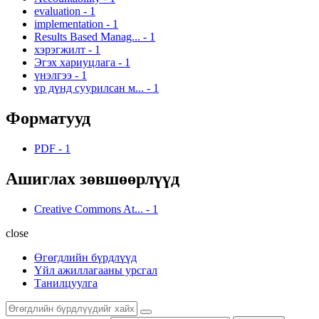
evaluation
-
1
implementation
-
1
Results Based Manag...
-
1
хэрэгжилт
-
1
Эгэх хариуцлага
-
1
үнэлгээ
-
1
үр дүнд суурилсан м...
-
1
Форматууд
PDF
-
1
Ашиглах зөвшөөрлүүд
Creative Commons At...
-
1
close
Өгөгдлийн бүрдлүүд
Үйл ажиллагааны урсгал
Танилцуулга