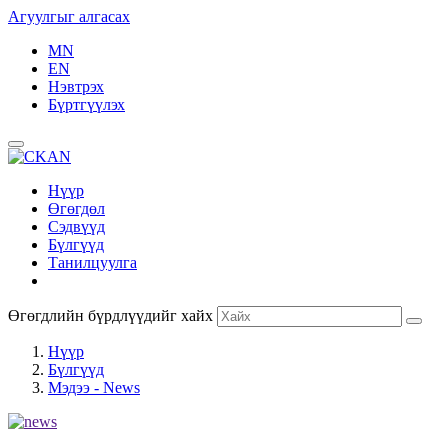
Агуулгыг алгасах
MN
EN
Нэвтрэх
Бүртгүүлэх
Нүүр
Өгөгдөл
Сэдвүүд
Бүлгүүд
Танилцуулга
Өгөгдлийн бүрдлүүдийг хайх
Нүүр
Бүлгүүд
Мэдээ - News