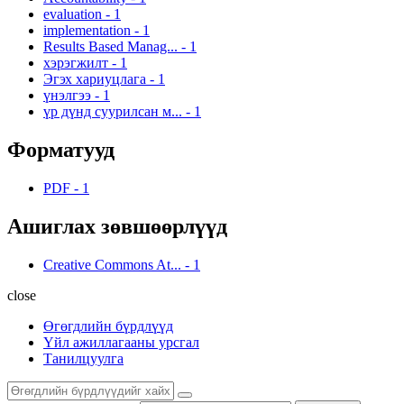
evaluation
-
1
implementation
-
1
Results Based Manag...
-
1
хэрэгжилт
-
1
Эгэх хариуцлага
-
1
үнэлгээ
-
1
үр дүнд суурилсан м...
-
1
Форматууд
PDF
-
1
Ашиглах зөвшөөрлүүд
Creative Commons At...
-
1
close
Өгөгдлийн бүрдлүүд
Үйл ажиллагааны урсгал
Танилцуулга