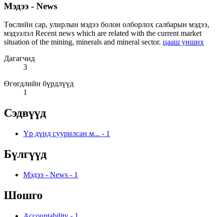
Мэдээ - News
Төслийн сар, улирлын мэдээ болон олборлох салбарын мэдээ,
мэдээлэл Recent news which are related with the current market
situation of the mining, minerals and mineral sector.
цааш унших
Дагагчид
3
Өгөгдлийн бүрдлүүд
1
Сэдвүүд
Үр дүнд суурилсан м...
-
1
Бүлгүүд
Мэдээ - News
-
1
Шошго
Accountability
-
1