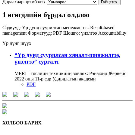
Дараахаар эрэмбэлэх
Гүйцэтгэ.
1 өгөгдлийн бүрдэл олдлоо
Сэдвүүд:
Үр дүнд суурилсан менежмент - Result-based
management
Форматууд:
PDF
Шошго:
үнэлгээ
Accountability
Үр дүнг шүүх
“Үр дүнд суурилсан хяналт-шинжилгээ,
үнэлгээ” сургалт
MERIT төслийн техникийн зөвлөх: Рэймонд Жервейс
2022 оны 11-р сар Удирдлагын академи
PDF
ХОЛБОО БАРИХ