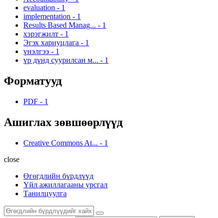
evaluation
-
1
implementation
-
1
Results Based Manag...
-
1
хэрэгжилт
-
1
Эгэх хариуцлага
-
1
үнэлгээ
-
1
үр дүнд суурилсан м...
-
1
Форматууд
PDF
-
1
Ашиглах зөвшөөрлүүд
Creative Commons At...
-
1
close
Өгөгдлийн бүрдлүүд
Үйл ажиллагааны урсгал
Танилцуулга