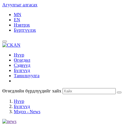
Агуулгыг алгасах
MN
EN
Нэвтрэх
Бүртгүүлэх
Нүүр
Өгөгдөл
Сэдвүүд
Бүлгүүд
Танилцуулга
Өгөгдлийн бүрдлүүдийг хайх
Нүүр
Бүлгүүд
Мэдээ - News