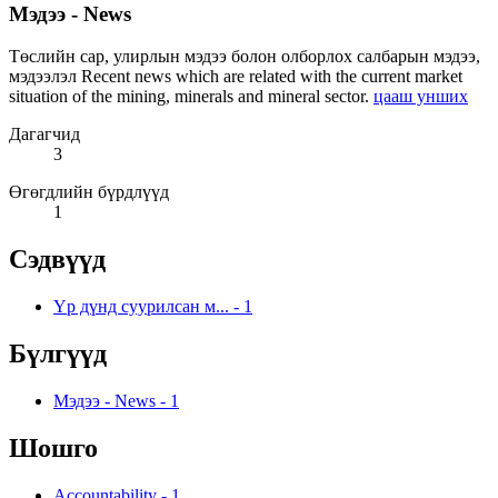
Мэдээ - News
Төслийн сар, улирлын мэдээ болон олборлох салбарын мэдээ,
мэдээлэл Recent news which are related with the current market
situation of the mining, minerals and mineral sector.
цааш унших
Дагагчид
3
Өгөгдлийн бүрдлүүд
1
Сэдвүүд
Үр дүнд суурилсан м...
-
1
Бүлгүүд
Мэдээ - News
-
1
Шошго
Accountability
-
1