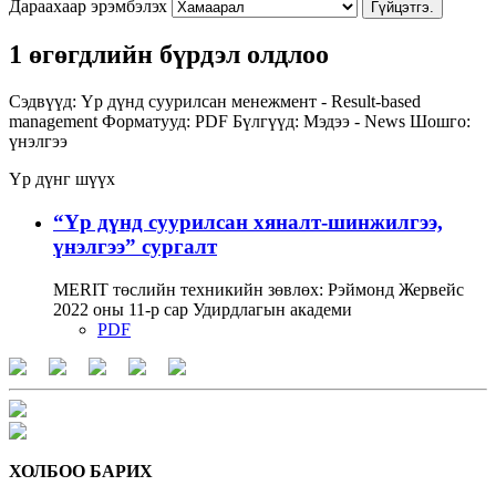
Дараахаар эрэмбэлэх
Гүйцэтгэ.
1 өгөгдлийн бүрдэл олдлоо
Сэдвүүд:
Үр дүнд суурилсан менежмент - Result-based
management
Форматууд:
PDF
Бүлгүүд:
Мэдээ - News
Шошго:
үнэлгээ
Үр дүнг шүүх
“Үр дүнд суурилсан хяналт-шинжилгээ,
үнэлгээ” сургалт
MERIT төслийн техникийн зөвлөх: Рэймонд Жервейс
2022 оны 11-р сар Удирдлагын академи
PDF
ХОЛБОО БАРИХ