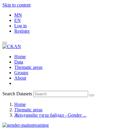
Skip to content
MN
EN
Log in
Register
Home
Data
Thematic areas
Groups
About
Search Datasets
Home
Thematic areas
Жендэрийн тэгш байдал - Gender ...