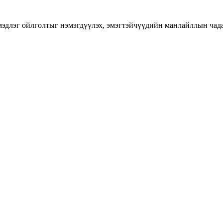
длэг ойлголтыг нэмэгдүүлэх, эмэгтэйчүүдийн манлайллын чадавхы