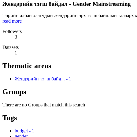
Жендэрийн тэгш байдал - Gender Mainstreaming
Төрийн албан хаагчдын жендэрийн эрх тэгш байдлын талаарх мэ
read more
Followers
3
Datasets
1
Thematic areas
Жендэрийн тэгш байд...
-
1
Groups
There are no Groups that match this search
Tags
budget
-
1
gender
-
1