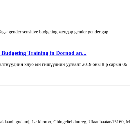
ags:
gender sensitive budgeting
жендэр
gender
gender gap
 Budgeting Training in Dornod an...
лтнүүдийн клуб-ын гишүүдийн уулзалт 2019 оны 8-р сарын 06
aldaanii gudamj, 1-r khoroo, Chingeltei duureg, Ulaanbaatar-15160, 