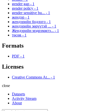
gender gap
-
1
gender policy
-
1
gender sensitive bu...
-
1
жендэр
-
1
жендэрийн бодлого
-
1
жендэрийн зөрүүтэй ...
-
1
Жендэрийн мэдрэмжтэ...
-
1
төсөв
-
1
Formats
PDF
-
1
Licenses
Creative Commons At...
-
1
close
Datasets
Activity Stream
About