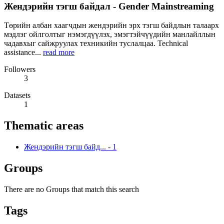
Жендэрийн тэгш байдал - Gender Mainstreaming
Төрийн албан хаагчдын жендэрийн эрх тэгш байдлын талаарх
мэдлэг ойлголтыг нэмэгдүүлэх, эмэгтэйчүүдийн манлайллын
чадавхыг сайжруулах техникийн туслалцаа. Technical
assistance...
read more
Followers
3
Datasets
1
Thematic areas
Жендэрийн тэгш байд...
-
1
Groups
There are no Groups that match this search
Tags