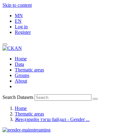
Skip to content
MN
EN
Log in
Register
Home
Data
Thematic areas
Groups
About
Search Datasets
Home
Thematic areas
Жендэрийн тэгш байдал - Gender ...