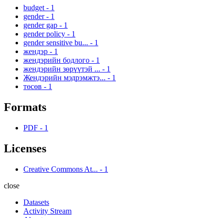
budget
-
1
gender
-
1
gender gap
-
1
gender policy
-
1
gender sensitive bu...
-
1
жендэр
-
1
жендэрийн бодлого
-
1
жендэрийн зөрүүтэй ...
-
1
Жендэрийн мэдрэмжтэ...
-
1
төсөв
-
1
Formats
PDF
-
1
Licenses
Creative Commons At...
-
1
close
Datasets
Activity Stream