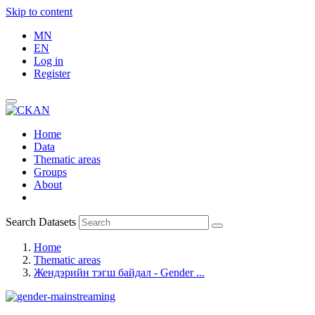
Skip to content
MN
EN
Log in
Register
Home
Data
Thematic areas
Groups
About
Search Datasets
Home
Thematic areas
Жендэрийн тэгш байдал - Gender ...