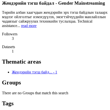
Жендэрийн тэгш байдал - Gender Mainstreaming
Төрийн албан хаагчдын жендэрийн эрх тэгш байдлын талаарх
мэдлэг ойлголтыг нэмэгдүүлэх, эмэгтэйчүүдийн манлайллын
чадавхыг сайжруулах техникийн туслалцаа. Technical
assistance...
read more
Followers
3
Datasets
1
Thematic areas
Жендэрийн тэгш байд...
-
1
Groups
There are no Groups that match this search
Tags