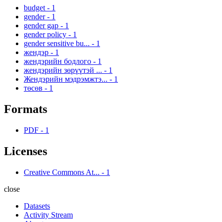
budget
-
1
gender
-
1
gender gap
-
1
gender policy
-
1
gender sensitive bu...
-
1
жендэр
-
1
жендэрийн бодлого
-
1
жендэрийн зөрүүтэй ...
-
1
Жендэрийн мэдрэмжтэ...
-
1
төсөв
-
1
Formats
PDF
-
1
Licenses
Creative Commons At...
-
1
close
Datasets
Activity Stream