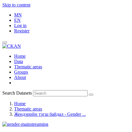
Skip to content
MN
EN
Log in
Register
Home
Data
Thematic areas
Groups
About
Search Datasets
Home
Thematic areas
Жендэрийн тэгш байдал - Gender ...