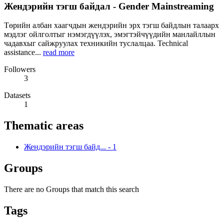
Жендэрийн тэгш байдал - Gender Mainstreaming
Төрийн албан хаагчдын жендэрийн эрх тэгш байдлын талаарх
мэдлэг ойлголтыг нэмэгдүүлэх, эмэгтэйчүүдийн манлайллын
чадавхыг сайжруулах техникийн туслалцаа. Technical
assistance...
read more
Followers
3
Datasets
1
Thematic areas
Жендэрийн тэгш байд...
-
1
Groups
There are no Groups that match this search
Tags