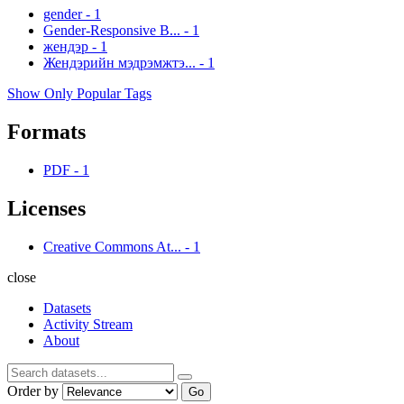
gender
-
1
Gender-Responsive B...
-
1
жендэр
-
1
Жендэрийн мэдрэмжтэ...
-
1
Show Only Popular Tags
Formats
PDF
-
1
Licenses
Creative Commons At...
-
1
close
Datasets
Activity Stream
About
Order by
Go