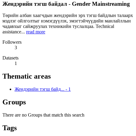
Жендэрийн тэгш байдал - Gender Mainstreaming
Төрийн албан хаагчдын жендэрийн эрх тэгш байдлын талаарх
мэдлэг ойлголтыг нэмэгдүүлэх, эмэгтэйчүүдийн манлайллын
чадавхыг сайжруулах техникийн туслалцаа. Technical
assistance...
read more
Followers
3
Datasets
1
Thematic areas
Жендэрийн тэгш байд...
-
1
Groups
There are no Groups that match this search
Tags