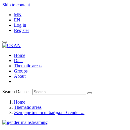
Skip to content
MN
EN
Log in
Register
Home
Data
Thematic areas
Groups
About
Search Datasets
Home
Thematic areas
Жендэрийн тэгш байдал - Gender ...