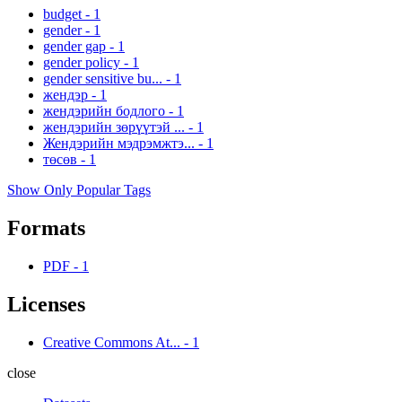
budget
-
1
gender
-
1
gender gap
-
1
gender policy
-
1
gender sensitive bu...
-
1
жендэр
-
1
жендэрийн бодлого
-
1
жендэрийн зөрүүтэй ...
-
1
Жендэрийн мэдрэмжтэ...
-
1
төсөв
-
1
Show Only Popular Tags
Formats
PDF
-
1
Licenses
Creative Commons At...
-
1
close