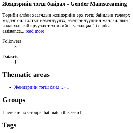
Жендэрийн тэгш байдал - Gender Mainstreaming
Төрийн албан хаагчдын жендэрийн эрх тэгш байдлын талаарх
мэдлэг ойлголтыг нэмэгдүүлэх, эмэгтэйчүүдийн манлайллын
чадавхыг сайжруулах техникийн туслалцаа. Technical
assistance...
read more
Followers
3
Datasets
1
Thematic areas
Жендэрийн тэгш байд...
-
1
Groups
There are no Groups that match this search
Tags