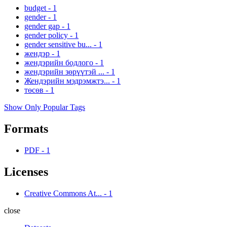
budget
-
1
gender
-
1
gender gap
-
1
gender policy
-
1
gender sensitive bu...
-
1
жендэр
-
1
жендэрийн бодлого
-
1
жендэрийн зөрүүтэй ...
-
1
Жендэрийн мэдрэмжтэ...
-
1
төсөв
-
1
Show Only Popular Tags
Formats
PDF
-
1
Licenses
Creative Commons At...
-
1
close