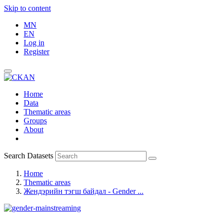
Skip to content
MN
EN
Log in
Register
Home
Data
Thematic areas
Groups
About
Search Datasets
Home
Thematic areas
Жендэрийн тэгш байдал - Gender ...