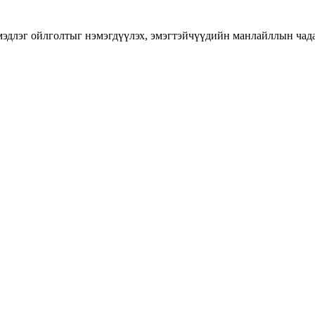
длэг ойлголтыг нэмэгдүүлэх, эмэгтэйчүүдийн манлайллын чадавхы