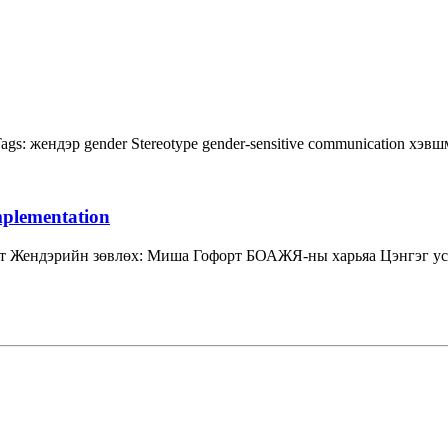
ags:
жендэр
gender
Stereotype
gender-sensitive communication
хэвш
mplementation
т Жендэрийн зөвлөх: Миша Гофорт БОАЖЯ-ны харьяа Цэнгэг усн