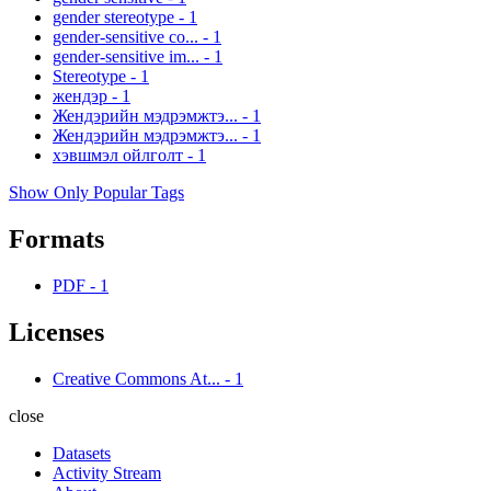
gender stereotype
-
1
gender-sensitive co...
-
1
gender-sensitive im...
-
1
Stereotype
-
1
жендэр
-
1
Жендэрийн мэдрэмжтэ...
-
1
Жендэрийн мэдрэмжтэ...
-
1
хэвшмэл ойлголт
-
1
Show Only Popular Tags
Formats
PDF
-
1
Licenses
Creative Commons At...
-
1
close
Datasets
Activity Stream