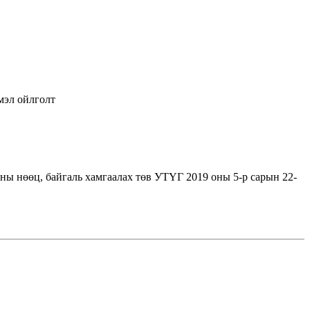
мэл ойлголт
ы нөөц, байгаль хамгаалах төв УТҮГ 2019 оны 5-р сарын 22-