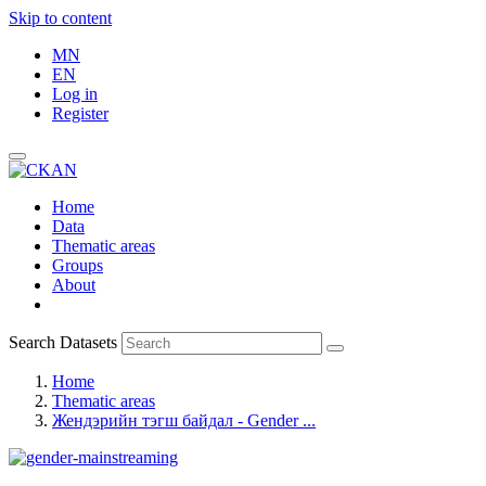
Skip to content
MN
EN
Log in
Register
Home
Data
Thematic areas
Groups
About
Search Datasets
Home
Thematic areas
Жендэрийн тэгш байдал - Gender ...