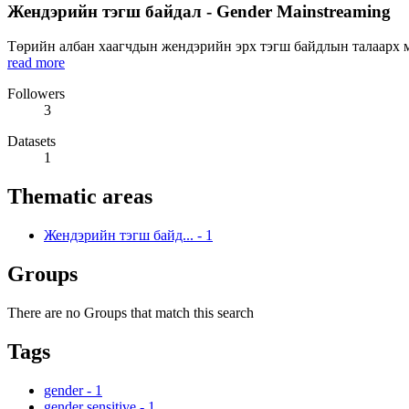
Жендэрийн тэгш байдал - Gender Mainstreaming
Төрийн албан хаагчдын жендэрийн эрх тэгш байдлын талаарх мэ
read more
Followers
3
Datasets
1
Thematic areas
Жендэрийн тэгш байд...
-
1
Groups
There are no Groups that match this search
Tags
gender
-
1
gender sensitive
-
1