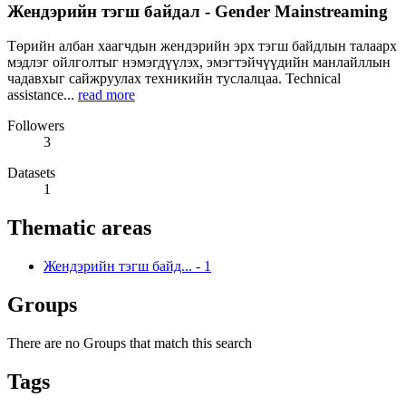
Жендэрийн тэгш байдал - Gender Mainstreaming
Төрийн албан хаагчдын жендэрийн эрх тэгш байдлын талаарх
мэдлэг ойлголтыг нэмэгдүүлэх, эмэгтэйчүүдийн манлайллын
чадавхыг сайжруулах техникийн туслалцаа. Technical
assistance...
read more
Followers
3
Datasets
1
Thematic areas
Жендэрийн тэгш байд...
-
1
Groups
There are no Groups that match this search
Tags