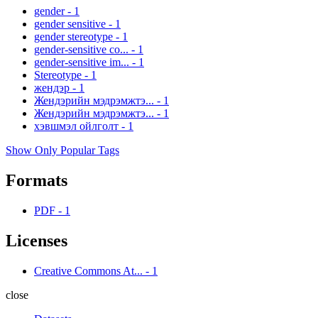
gender
-
1
gender sensitive
-
1
gender stereotype
-
1
gender-sensitive co...
-
1
gender-sensitive im...
-
1
Stereotype
-
1
жендэр
-
1
Жендэрийн мэдрэмжтэ...
-
1
Жендэрийн мэдрэмжтэ...
-
1
хэвшмэл ойлголт
-
1
Show Only Popular Tags
Formats
PDF
-
1
Licenses
Creative Commons At...
-
1
close