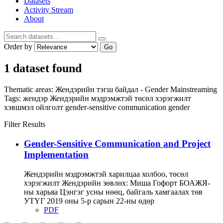
Datasets
Activity Stream
About
Order by
Go
1 dataset found
Thematic areas:
Жендэрийн тэгш байдал - Gender Mainstreaming
Tags:
жендэр
Жендэрийн мэдрэмжтэй төсөл хэрэгжилт
хэвшмэл ойлголт
gender-sensitive communication
gender
Filter Results
Gender-Sensitive Communication and Project
Implementation
Жендэрийн мэдрэмжтэй харилцаа холбоо, төсөл
хэрэгжилт Жендэрийн зөвлөх: Миша Гофорт БОАЖЯ-
ны харьяа Цэнгэг усны нөөц, байгаль хамгаалах төв
УТҮГ 2019 оны 5-р сарын 22-ны өдөр
PDF