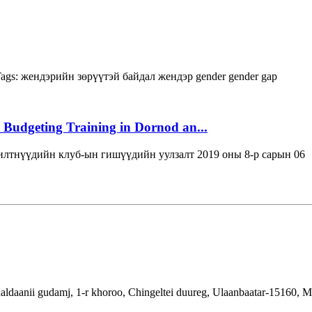
ags:
жендэрийн зөрүүтэй байдал
жендэр
gender
gender gap
 Budgeting Training in Dornod an...
лтнүүдийн клуб-ын гишүүдийн уулзалт 2019 оны 8-р сарын 06
aldaanii gudamj, 1-r khoroo, Chingeltei duureg, Ulaanbaatar-15160, 