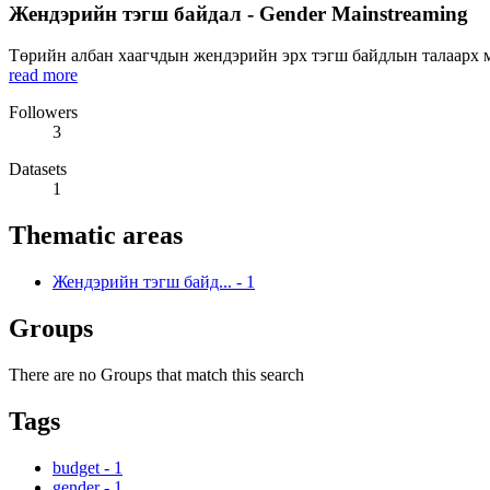
Жендэрийн тэгш байдал - Gender Mainstreaming
Төрийн албан хаагчдын жендэрийн эрх тэгш байдлын талаарх мэ
read more
Followers
3
Datasets
1
Thematic areas
Жендэрийн тэгш байд...
-
1
Groups
There are no Groups that match this search
Tags
budget
-
1
gender
-
1