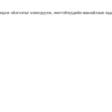
длэг ойлголтыг нэмэгдүүлэх, эмэгтэйчүүдийн манлайллын чадавхы