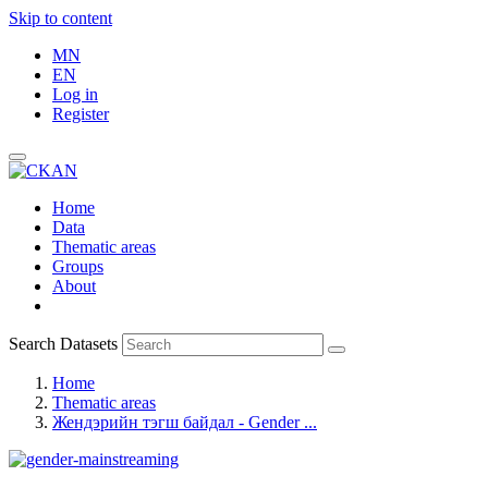
Skip to content
MN
EN
Log in
Register
Home
Data
Thematic areas
Groups
About
Search Datasets
Home
Thematic areas
Жендэрийн тэгш байдал - Gender ...