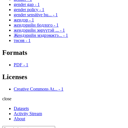
gender gap
-
1
gender policy
-
1
gender sensitive bu...
-
1
жендэр
-
1
жендэрийн бодлого
-
1
жендэрийн зөрүүтэй ...
-
1
Жендэрийн мэдрэмжтэ...
-
1
төсөв
-
1
Formats
PDF
-
1
Licenses
Creative Commons At...
-
1
close
Datasets
Activity Stream
About