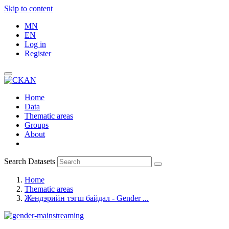
Skip to content
MN
EN
Log in
Register
Home
Data
Thematic areas
Groups
About
Search Datasets
Home
Thematic areas
Жендэрийн тэгш байдал - Gender ...