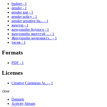
budget
-
1
gender
-
1
gender gap
-
1
gender policy
-
1
gender sensitive bu...
-
1
жендэр
-
1
жендэрийн бодлого
-
1
жендэрийн зөрүүтэй ...
-
1
Жендэрийн мэдрэмжтэ...
-
1
төсөв
-
1
Formats
PDF
-
1
Licenses
Creative Commons At...
-
1
close
Datasets
Activity Stream