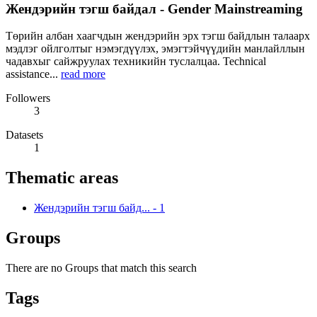
Жендэрийн тэгш байдал - Gender Mainstreaming
Төрийн албан хаагчдын жендэрийн эрх тэгш байдлын талаарх
мэдлэг ойлголтыг нэмэгдүүлэх, эмэгтэйчүүдийн манлайллын
чадавхыг сайжруулах техникийн туслалцаа. Technical
assistance...
read more
Followers
3
Datasets
1
Thematic areas
Жендэрийн тэгш байд...
-
1
Groups
There are no Groups that match this search
Tags