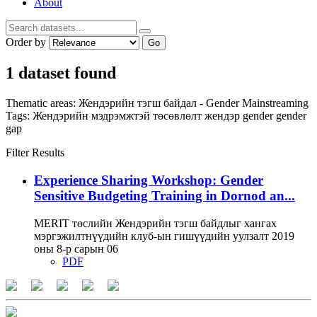
About
Order by
Go
1 dataset found
Thematic areas:
Жендэрийн тэгш байдал - Gender Mainstreaming
Tags:
Жендэрийн мэдрэмжтэй төсөвлөлт
жендэр
gender
gender
gap
Filter Results
Experience Sharing Workshop: Gender
Sensitive Budgeting Training in Dornod an...
MERIT төслийн Жендэрийн тэгш байдлыг хангах
мэргэжилтнүүдийн клуб-ын гишүүдийн уулзалт 2019
оны 8-р сарын 06
PDF