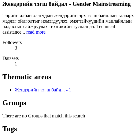
Жендэрийн тэгш байдал - Gender Mainstreaming
Төрийн албан хаагчдын жендэрийн эрх тэгш байдлын талаарх
мэдлэг ойлголтыг нэмэгдүүлэх, эмэгтэйчүүдийн манлайллын
чадавхыг сайжруулах техникийн туслалцаа. Technical
assistance...
read more
Followers
3
Datasets
1
Thematic areas
Жендэрийн тэгш байд...
-
1
Groups
There are no Groups that match this search
Tags