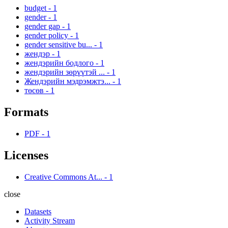
budget
-
1
gender
-
1
gender gap
-
1
gender policy
-
1
gender sensitive bu...
-
1
жендэр
-
1
жендэрийн бодлого
-
1
жендэрийн зөрүүтэй ...
-
1
Жендэрийн мэдрэмжтэ...
-
1
төсөв
-
1
Formats
PDF
-
1
Licenses
Creative Commons At...
-
1
close
Datasets
Activity Stream