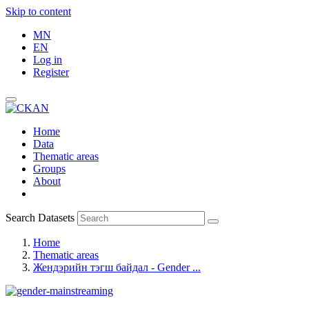
Skip to content
MN
EN
Log in
Register
Home
Data
Thematic areas
Groups
About
Search Datasets
Home
Thematic areas
Жендэрийн тэгш байдал - Gender ...