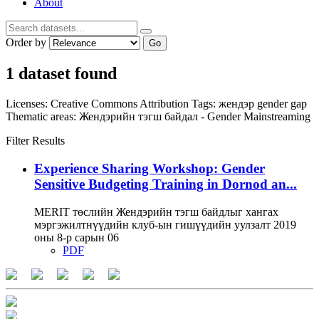
About
Order by
Go
1 dataset found
Licenses:
Creative Commons Attribution
Tags:
жендэр
gender gap
Thematic areas:
Жендэрийн тэгш байдал - Gender Mainstreaming
Filter Results
Experience Sharing Workshop: Gender
Sensitive Budgeting Training in Dornod an...
MERIT төслийн Жендэрийн тэгш байдлыг хангах
мэргэжилтнүүдийн клуб-ын гишүүдийн уулзалт 2019
оны 8-р сарын 06
PDF