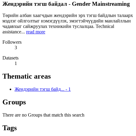
Жендэрийн тэгш байдал - Gender Mainstreaming
Төрийн албан хаагчдын жендэрийн эрх тэгш байдлын талаарх
мэдлэг ойлголтыг нэмэгдүүлэх, эмэгтэйчүүдийн манлайллын
чадавхыг сайжруулах техникийн туслалцаа. Technical
assistance...
read more
Followers
3
Datasets
1
Thematic areas
Жендэрийн тэгш байд...
-
1
Groups
There are no Groups that match this search
Tags