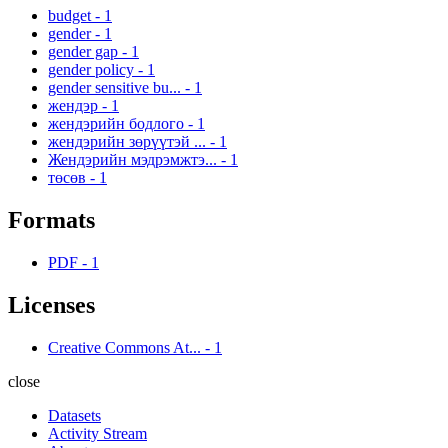
budget
-
1
gender
-
1
gender gap
-
1
gender policy
-
1
gender sensitive bu...
-
1
жендэр
-
1
жендэрийн бодлого
-
1
жендэрийн зөрүүтэй ...
-
1
Жендэрийн мэдрэмжтэ...
-
1
төсөв
-
1
Formats
PDF
-
1
Licenses
Creative Commons At...
-
1
close
Datasets
Activity Stream