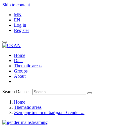
Skip to content
MN
EN
Log in
Register
Home
Data
Thematic areas
Groups
About
Search Datasets
Home
Thematic areas
Жендэрийн тэгш байдал - Gender ...