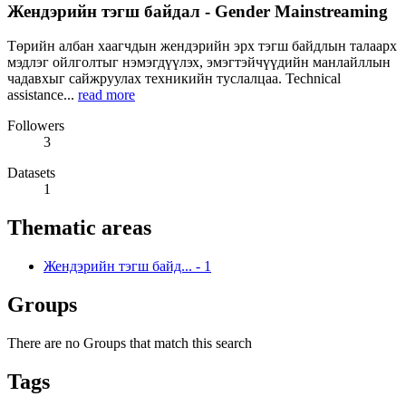
Жендэрийн тэгш байдал - Gender Mainstreaming
Төрийн албан хаагчдын жендэрийн эрх тэгш байдлын талаарх
мэдлэг ойлголтыг нэмэгдүүлэх, эмэгтэйчүүдийн манлайллын
чадавхыг сайжруулах техникийн туслалцаа. Technical
assistance...
read more
Followers
3
Datasets
1
Thematic areas
Жендэрийн тэгш байд...
-
1
Groups
There are no Groups that match this search
Tags