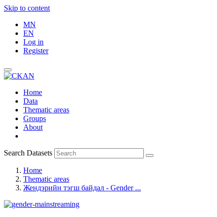
Skip to content
MN
EN
Log in
Register
Home
Data
Thematic areas
Groups
About
Search Datasets
Home
Thematic areas
Жендэрийн тэгш байдал - Gender ...