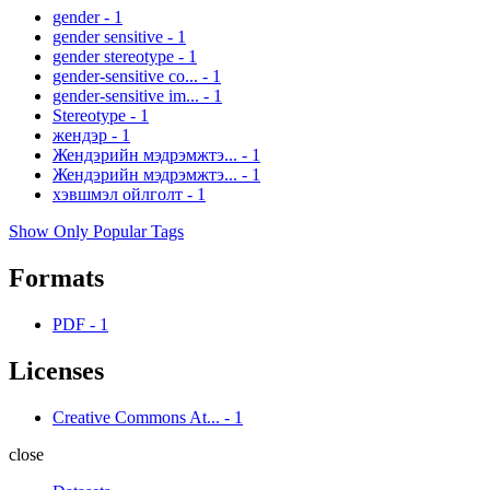
gender
-
1
gender sensitive
-
1
gender stereotype
-
1
gender-sensitive co...
-
1
gender-sensitive im...
-
1
Stereotype
-
1
жендэр
-
1
Жендэрийн мэдрэмжтэ...
-
1
Жендэрийн мэдрэмжтэ...
-
1
хэвшмэл ойлголт
-
1
Show Only Popular Tags
Formats
PDF
-
1
Licenses
Creative Commons At...
-
1
close