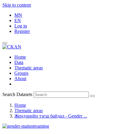
Skip to content
MN
EN
Log in
Register
Home
Data
Thematic areas
Groups
About
Search Datasets
Home
Thematic areas
Жендэрийн тэгш байдал - Gender ...