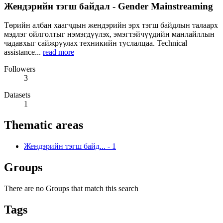
Жендэрийн тэгш байдал - Gender Mainstreaming
Төрийн албан хаагчдын жендэрийн эрх тэгш байдлын талаарх
мэдлэг ойлголтыг нэмэгдүүлэх, эмэгтэйчүүдийн манлайллын
чадавхыг сайжруулах техникийн туслалцаа. Technical
assistance...
read more
Followers
3
Datasets
1
Thematic areas
Жендэрийн тэгш байд...
-
1
Groups
There are no Groups that match this search
Tags