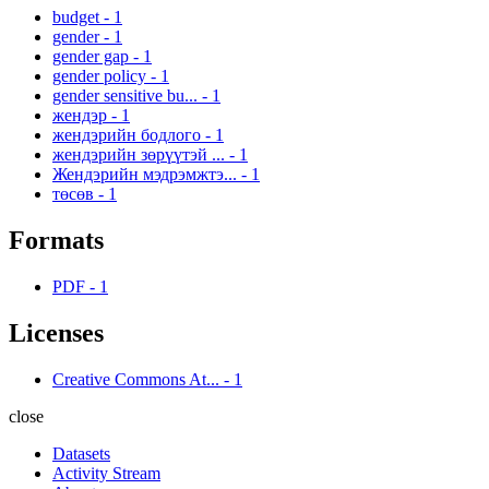
budget
-
1
gender
-
1
gender gap
-
1
gender policy
-
1
gender sensitive bu...
-
1
жендэр
-
1
жендэрийн бодлого
-
1
жендэрийн зөрүүтэй ...
-
1
Жендэрийн мэдрэмжтэ...
-
1
төсөв
-
1
Formats
PDF
-
1
Licenses
Creative Commons At...
-
1
close
Datasets
Activity Stream