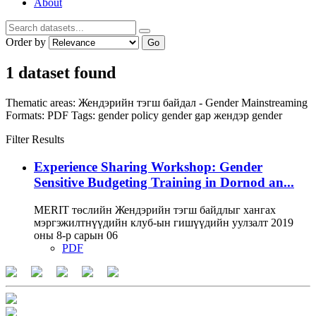
About
Order by
Go
1 dataset found
Thematic areas:
Жендэрийн тэгш байдал - Gender Mainstreaming
Formats:
PDF
Tags:
gender policy
gender gap
жендэр
gender
Filter Results
Experience Sharing Workshop: Gender
Sensitive Budgeting Training in Dornod an...
MERIT төслийн Жендэрийн тэгш байдлыг хангах
мэргэжилтнүүдийн клуб-ын гишүүдийн уулзалт 2019
оны 8-р сарын 06
PDF