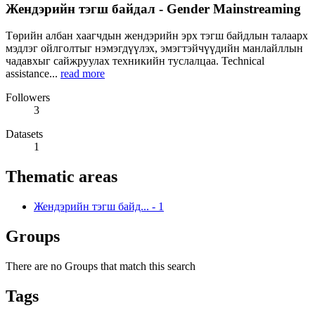
Жендэрийн тэгш байдал - Gender Mainstreaming
Төрийн албан хаагчдын жендэрийн эрх тэгш байдлын талаарх
мэдлэг ойлголтыг нэмэгдүүлэх, эмэгтэйчүүдийн манлайллын
чадавхыг сайжруулах техникийн туслалцаа. Technical
assistance...
read more
Followers
3
Datasets
1
Thematic areas
Жендэрийн тэгш байд...
-
1
Groups
There are no Groups that match this search
Tags