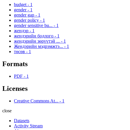
budget
-
1
gender
-
1
gender gap
-
1
gender policy
-
1
gender sensitive bu...
-
1
жендэр
-
1
жендэрийн бодлого
-
1
жендэрийн зөрүүтэй ...
-
1
Жендэрийн мэдрэмжтэ...
-
1
төсөв
-
1
Formats
PDF
-
1
Licenses
Creative Commons At...
-
1
close
Datasets
Activity Stream