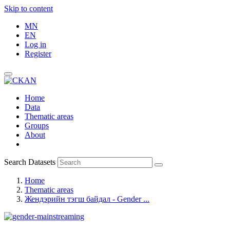
Skip to content
MN
EN
Log in
Register
Home
Data
Thematic areas
Groups
About
Search Datasets
Home
Thematic areas
Жендэрийн тэгш байдал - Gender ...