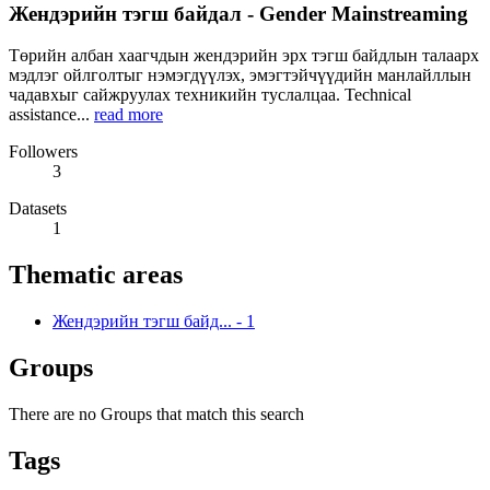
Жендэрийн тэгш байдал - Gender Mainstreaming
Төрийн албан хаагчдын жендэрийн эрх тэгш байдлын талаарх
мэдлэг ойлголтыг нэмэгдүүлэх, эмэгтэйчүүдийн манлайллын
чадавхыг сайжруулах техникийн туслалцаа. Technical
assistance...
read more
Followers
3
Datasets
1
Thematic areas
Жендэрийн тэгш байд...
-
1
Groups
There are no Groups that match this search
Tags