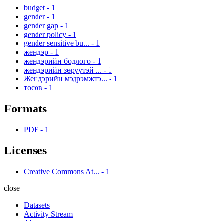
budget
-
1
gender
-
1
gender gap
-
1
gender policy
-
1
gender sensitive bu...
-
1
жендэр
-
1
жендэрийн бодлого
-
1
жендэрийн зөрүүтэй ...
-
1
Жендэрийн мэдрэмжтэ...
-
1
төсөв
-
1
Formats
PDF
-
1
Licenses
Creative Commons At...
-
1
close
Datasets
Activity Stream