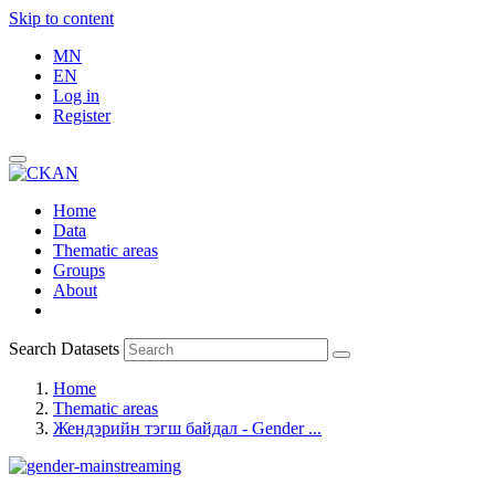
Skip to content
MN
EN
Log in
Register
Home
Data
Thematic areas
Groups
About
Search Datasets
Home
Thematic areas
Жендэрийн тэгш байдал - Gender ...