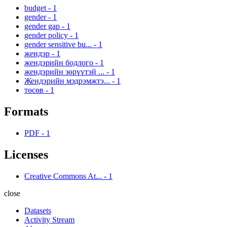
budget
-
1
gender
-
1
gender gap
-
1
gender policy
-
1
gender sensitive bu...
-
1
жендэр
-
1
жендэрийн бодлого
-
1
жендэрийн зөрүүтэй ...
-
1
Жендэрийн мэдрэмжтэ...
-
1
төсөв
-
1
Formats
PDF
-
1
Licenses
Creative Commons At...
-
1
close
Datasets
Activity Stream