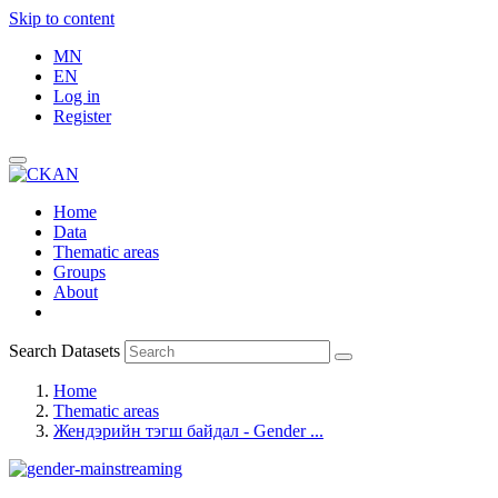
Skip to content
MN
EN
Log in
Register
Home
Data
Thematic areas
Groups
About
Search Datasets
Home
Thematic areas
Жендэрийн тэгш байдал - Gender ...