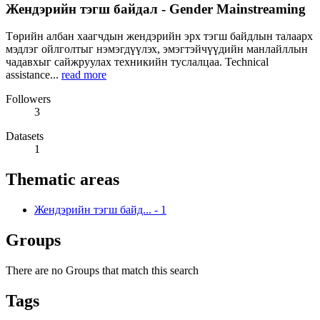
Жендэрийн тэгш байдал - Gender Mainstreaming
Төрийн албан хаагчдын жендэрийн эрх тэгш байдлын талаарх
мэдлэг ойлголтыг нэмэгдүүлэх, эмэгтэйчүүдийн манлайллын
чадавхыг сайжруулах техникийн туслалцаа. Technical
assistance...
read more
Followers
3
Datasets
1
Thematic areas
Жендэрийн тэгш байд...
-
1
Groups
There are no Groups that match this search
Tags