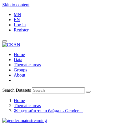
Skip to content
MN
EN
Log in
Register
Home
Data
Thematic areas
Groups
About
Search Datasets
Home
Thematic areas
Жендэрийн тэгш байдал - Gender ...