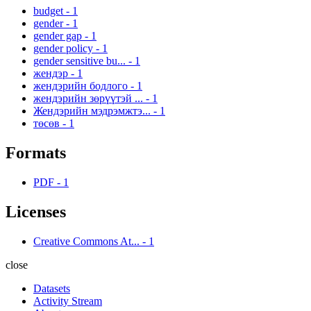
budget
-
1
gender
-
1
gender gap
-
1
gender policy
-
1
gender sensitive bu...
-
1
жендэр
-
1
жендэрийн бодлого
-
1
жендэрийн зөрүүтэй ...
-
1
Жендэрийн мэдрэмжтэ...
-
1
төсөв
-
1
Formats
PDF
-
1
Licenses
Creative Commons At...
-
1
close
Datasets
Activity Stream