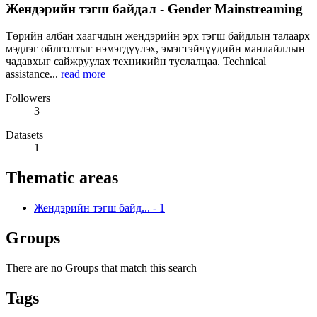
Жендэрийн тэгш байдал - Gender Mainstreaming
Төрийн албан хаагчдын жендэрийн эрх тэгш байдлын талаарх
мэдлэг ойлголтыг нэмэгдүүлэх, эмэгтэйчүүдийн манлайллын
чадавхыг сайжруулах техникийн туслалцаа. Technical
assistance...
read more
Followers
3
Datasets
1
Thematic areas
Жендэрийн тэгш байд...
-
1
Groups
There are no Groups that match this search
Tags