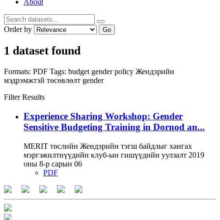
About
Order by
Go
1 dataset found
Formats:
PDF
Tags:
budget
gender policy
Жендэрийн
мэдрэмжтэй төсөвлөлт
gender
Filter Results
Experience Sharing Workshop: Gender
Sensitive Budgeting Training in Dornod an...
MERIT төслийн Жендэрийн тэгш байдлыг хангах
мэргэжилтнүүдийн клуб-ын гишүүдийн уулзалт 2019
оны 8-р сарын 06
PDF