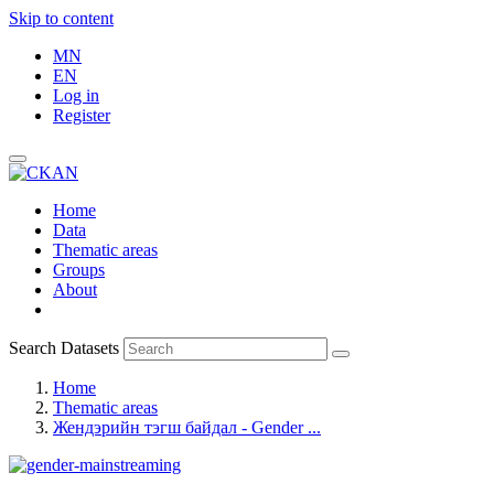
Skip to content
MN
EN
Log in
Register
Home
Data
Thematic areas
Groups
About
Search Datasets
Home
Thematic areas
Жендэрийн тэгш байдал - Gender ...