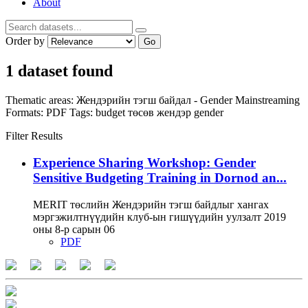
About
Order by
Go
1 dataset found
Thematic areas:
Жендэрийн тэгш байдал - Gender Mainstreaming
Formats:
PDF
Tags:
budget
төсөв
жендэр
gender
Filter Results
Experience Sharing Workshop: Gender
Sensitive Budgeting Training in Dornod an...
MERIT төслийн Жендэрийн тэгш байдлыг хангах
мэргэжилтнүүдийн клуб-ын гишүүдийн уулзалт 2019
оны 8-р сарын 06
PDF