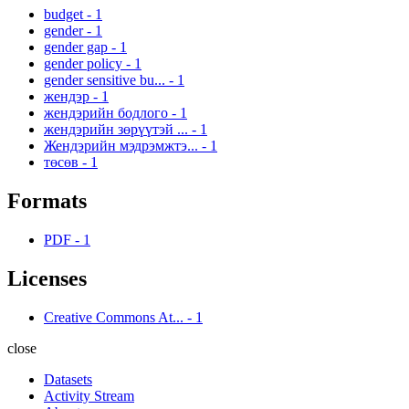
budget
-
1
gender
-
1
gender gap
-
1
gender policy
-
1
gender sensitive bu...
-
1
жендэр
-
1
жендэрийн бодлого
-
1
жендэрийн зөрүүтэй ...
-
1
Жендэрийн мэдрэмжтэ...
-
1
төсөв
-
1
Formats
PDF
-
1
Licenses
Creative Commons At...
-
1
close
Datasets
Activity Stream