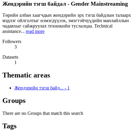
Жендэрийн тэгш байдал - Gender Mainstreaming
Төрийн албан хаагчдын жендэрийн эрх тэгш байдлын талаарх
мэдлэг ойлголтыг нэмэгдүүлэх, эмэгтэйчүүдийн манлайллын
чадавхыг сайжруулах техникийн туслалцаа. Technical
assistance...
read more
Followers
3
Datasets
1
Thematic areas
Жендэрийн тэгш байд...
-
1
Groups
There are no Groups that match this search
Tags