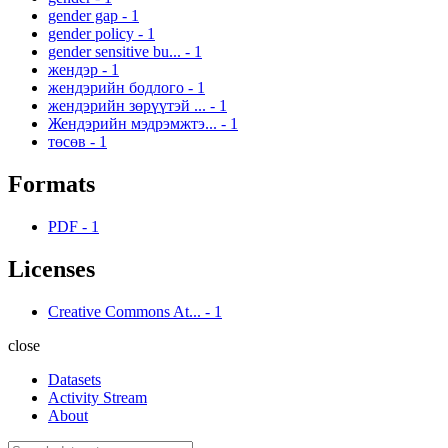
gender gap
-
1
gender policy
-
1
gender sensitive bu...
-
1
жендэр
-
1
жендэрийн бодлого
-
1
жендэрийн зөрүүтэй ...
-
1
Жендэрийн мэдрэмжтэ...
-
1
төсөв
-
1
Formats
PDF
-
1
Licenses
Creative Commons At...
-
1
close
Datasets
Activity Stream
About