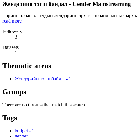
Жендэрийн тэгш байдал - Gender Mainstreaming
Төрийн албан хаагчдын жендэрийн эрх тэгш байдлын талаарх мэ
read more
Followers
3
Datasets
1
Thematic areas
Жендэрийн тэгш байд...
-
1
Groups
There are no Groups that match this search
Tags
budget
-
1
gender
-
1