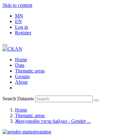
Skip to content
MN
EN
Log in
Register
Home
Data
Thematic areas
Groups
About
Search Datasets
Home
Thematic areas
Жендэрийн тэгш байдал - Gender ...