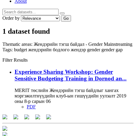
About
Order by
Go
1 dataset found
Thematic areas:
Жендэрийн тэгш байдал - Gender Mainstreaming
Tags:
budget
жендэрийн бодлого
жендэр
gender
gender gap
Filter Results
Experience Sharing Workshop: Gender
Sensitive Budgeting Training in Dornod an...
MERIT төслийн Жендэрийн тэгш байдлыг хангах
мэргэжилтнүүдийн клуб-ын гишүүдийн уулзалт 2019
оны 8-р сарын 06
PDF