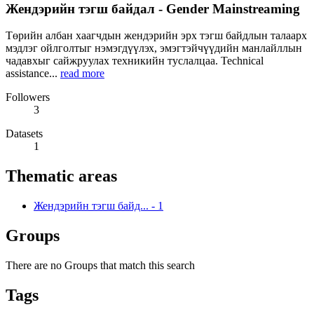
Жендэрийн тэгш байдал - Gender Mainstreaming
Төрийн албан хаагчдын жендэрийн эрх тэгш байдлын талаарх
мэдлэг ойлголтыг нэмэгдүүлэх, эмэгтэйчүүдийн манлайллын
чадавхыг сайжруулах техникийн туслалцаа. Technical
assistance...
read more
Followers
3
Datasets
1
Thematic areas
Жендэрийн тэгш байд...
-
1
Groups
There are no Groups that match this search
Tags