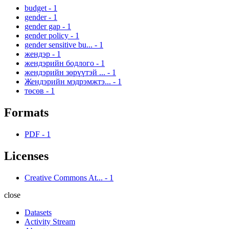
budget
-
1
gender
-
1
gender gap
-
1
gender policy
-
1
gender sensitive bu...
-
1
жендэр
-
1
жендэрийн бодлого
-
1
жендэрийн зөрүүтэй ...
-
1
Жендэрийн мэдрэмжтэ...
-
1
төсөв
-
1
Formats
PDF
-
1
Licenses
Creative Commons At...
-
1
close
Datasets
Activity Stream