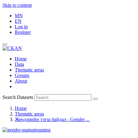
Skip to content
MN
EN
Log in
Register
Home
Data
Thematic areas
Groups
About
Search Datasets
Home
Thematic areas
Жендэрийн тэгш байдал - Gender ...