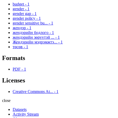
budget
-
1
gender
-
1
gender gap
-
1
gender policy
-
1
gender sensitive bu...
-
1
жендэр
-
1
жендэрийн бодлого
-
1
жендэрийн зөрүүтэй ...
-
1
Жендэрийн мэдрэмжтэ...
-
1
төсөв
-
1
Formats
PDF
-
1
Licenses
Creative Commons At...
-
1
close
Datasets
Activity Stream