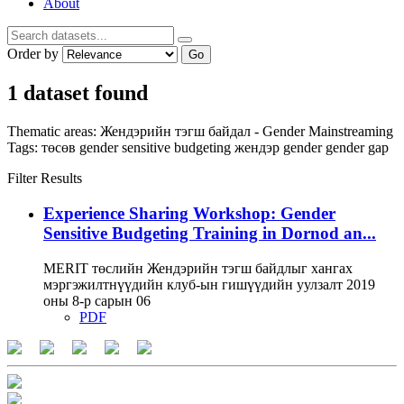
About
Order by
Go
1 dataset found
Thematic areas:
Жендэрийн тэгш байдал - Gender Mainstreaming
Tags:
төсөв
gender sensitive budgeting
жендэр
gender
gender gap
Filter Results
Experience Sharing Workshop: Gender
Sensitive Budgeting Training in Dornod an...
MERIT төслийн Жендэрийн тэгш байдлыг хангах
мэргэжилтнүүдийн клуб-ын гишүүдийн уулзалт 2019
оны 8-р сарын 06
PDF