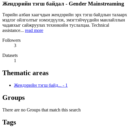
Жендэрийн тэгш байдал - Gender Mainstreaming
Төрийн албан хаагчдын жендэрийн эрх тэгш байдлын талаарх
мэдлэг ойлголтыг нэмэгдүүлэх, эмэгтэйчүүдийн манлайллын
чадавхыг сайжруулах техникийн туслалцаа. Technical
assistance...
read more
Followers
3
Datasets
1
Thematic areas
Жендэрийн тэгш байд...
-
1
Groups
There are no Groups that match this search
Tags