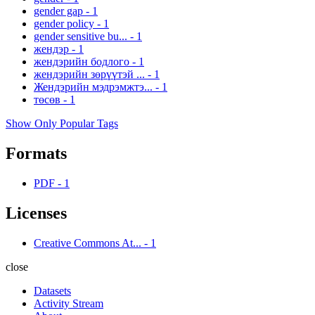
gender gap
-
1
gender policy
-
1
gender sensitive bu...
-
1
жендэр
-
1
жендэрийн бодлого
-
1
жендэрийн зөрүүтэй ...
-
1
Жендэрийн мэдрэмжтэ...
-
1
төсөв
-
1
Show Only Popular Tags
Formats
PDF
-
1
Licenses
Creative Commons At...
-
1
close
Datasets
Activity Stream