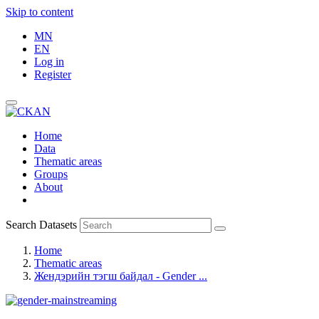
Skip to content
MN
EN
Log in
Register
Home
Data
Thematic areas
Groups
About
Search Datasets
Home
Thematic areas
Жендэрийн тэгш байдал - Gender ...