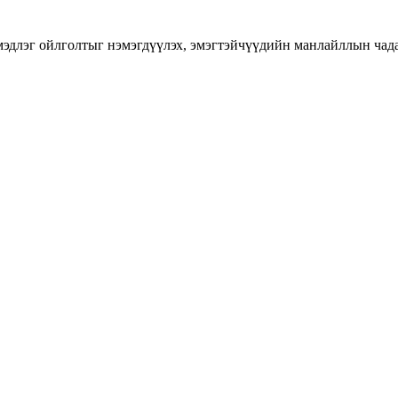
длэг ойлголтыг нэмэгдүүлэх, эмэгтэйчүүдийн манлайллын чадавхы