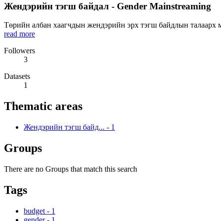
Жендэрийн тэгш байдал - Gender Mainstreaming
Төрийн албан хаагчдын жендэрийн эрх тэгш байдлын талаарх мэ
read more
Followers
3
Datasets
1
Thematic areas
Жендэрийн тэгш байд...
-
1
Groups
There are no Groups that match this search
Tags
budget
-
1
gender
-
1