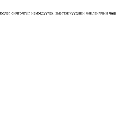
длэг ойлголтыг нэмэгдүүлэх, эмэгтэйчүүдийн манлайллын чадавхы