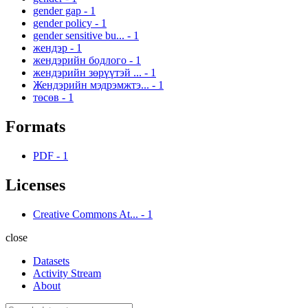
gender gap
-
1
gender policy
-
1
gender sensitive bu...
-
1
жендэр
-
1
жендэрийн бодлого
-
1
жендэрийн зөрүүтэй ...
-
1
Жендэрийн мэдрэмжтэ...
-
1
төсөв
-
1
Formats
PDF
-
1
Licenses
Creative Commons At...
-
1
close
Datasets
Activity Stream
About