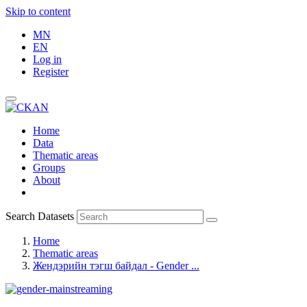
Skip to content
MN
EN
Log in
Register
Home
Data
Thematic areas
Groups
About
Search Datasets
Home
Thematic areas
Жендэрийн тэгш байдал - Gender ...