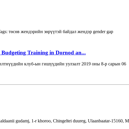
ags:
төсөв
жендэрийн зөрүүтэй байдал
жендэр
gender gap
 Budgeting Training in Dornod an...
лтнүүдийн клуб-ын гишүүдийн уулзалт 2019 оны 8-р сарын 06
aldaanii gudamj, 1-r khoroo, Chingeltei duureg, Ulaanbaatar-15160, 