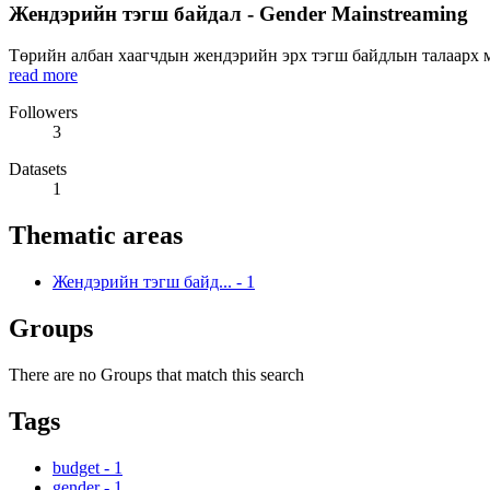
Жендэрийн тэгш байдал - Gender Mainstreaming
Төрийн албан хаагчдын жендэрийн эрх тэгш байдлын талаарх мэ
read more
Followers
3
Datasets
1
Thematic areas
Жендэрийн тэгш байд...
-
1
Groups
There are no Groups that match this search
Tags
budget
-
1
gender
-
1