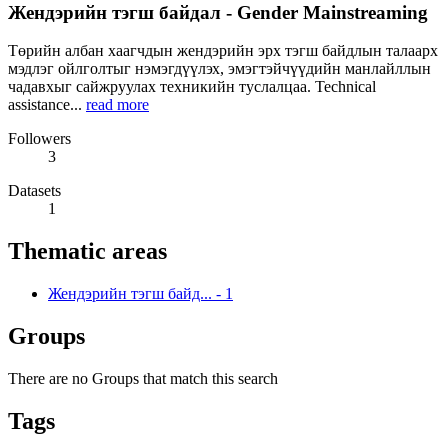
Жендэрийн тэгш байдал - Gender Mainstreaming
Төрийн албан хаагчдын жендэрийн эрх тэгш байдлын талаарх
мэдлэг ойлголтыг нэмэгдүүлэх, эмэгтэйчүүдийн манлайллын
чадавхыг сайжруулах техникийн туслалцаа. Technical
assistance...
read more
Followers
3
Datasets
1
Thematic areas
Жендэрийн тэгш байд...
-
1
Groups
There are no Groups that match this search
Tags