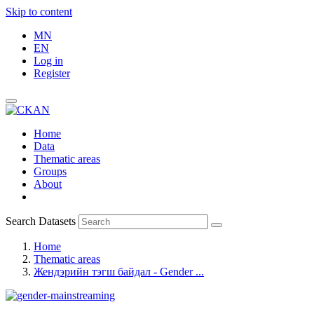
Skip to content
MN
EN
Log in
Register
Home
Data
Thematic areas
Groups
About
Search Datasets
Home
Thematic areas
Жендэрийн тэгш байдал - Gender ...