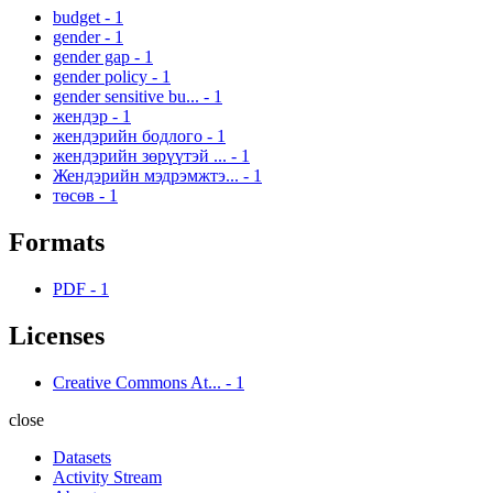
budget
-
1
gender
-
1
gender gap
-
1
gender policy
-
1
gender sensitive bu...
-
1
жендэр
-
1
жендэрийн бодлого
-
1
жендэрийн зөрүүтэй ...
-
1
Жендэрийн мэдрэмжтэ...
-
1
төсөв
-
1
Formats
PDF
-
1
Licenses
Creative Commons At...
-
1
close
Datasets
Activity Stream