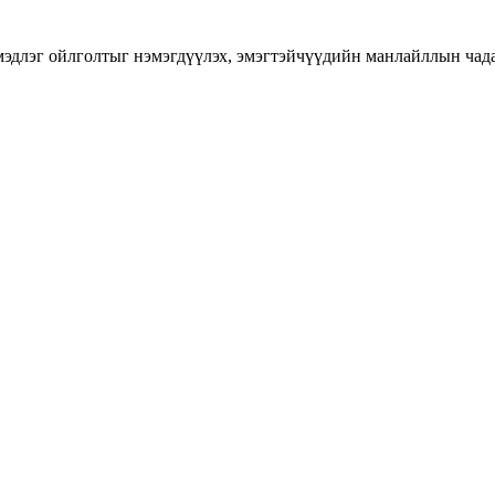
длэг ойлголтыг нэмэгдүүлэх, эмэгтэйчүүдийн манлайллын чадавхы