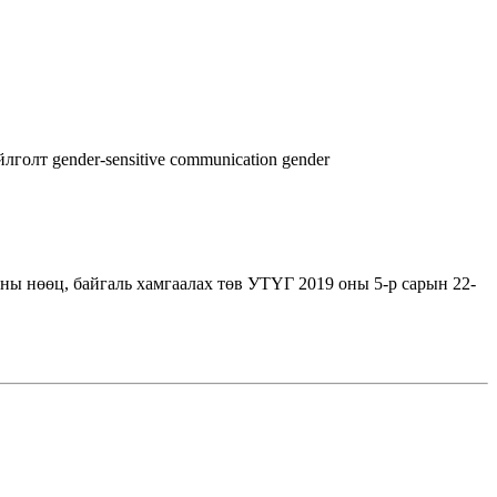
йлголт
gender-sensitive communication
gender
ы нөөц, байгаль хамгаалах төв УТҮГ 2019 оны 5-р сарын 22-