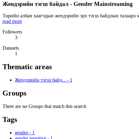
Жендэрийн тэгш байдал - Gender Mainstreaming
Төрийн албан хаагчдын жендэрийн эрх тэгш байдлын талаарх мэ
read more
Followers
3
Datasets
1
Thematic areas
Жендэрийн тэгш байд...
-
1
Groups
There are no Groups that match this search
Tags
gender
-
1
gender sensitive
-
1