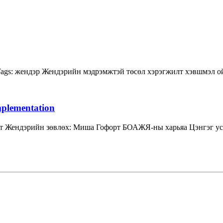
ags:
жендэр
Жендэрийн мэдрэмжтэй төсөл хэрэгжилт
хэвшмэл о
mplementation
т Жендэрийн зөвлөх: Миша Гофорт БОАЖЯ-ны харьяа Цэнгэг усн