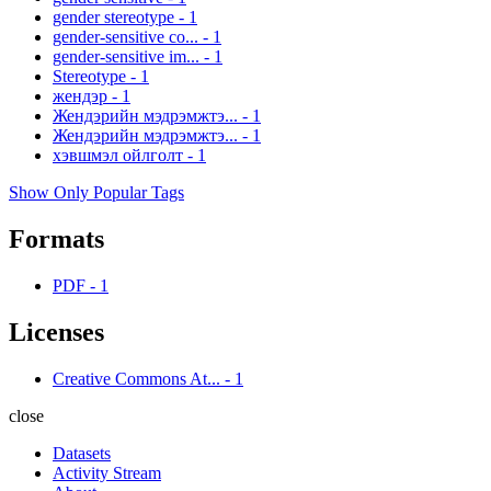
gender stereotype
-
1
gender-sensitive co...
-
1
gender-sensitive im...
-
1
Stereotype
-
1
жендэр
-
1
Жендэрийн мэдрэмжтэ...
-
1
Жендэрийн мэдрэмжтэ...
-
1
хэвшмэл ойлголт
-
1
Show Only Popular Tags
Formats
PDF
-
1
Licenses
Creative Commons At...
-
1
close
Datasets
Activity Stream