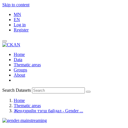
Skip to content
MN
EN
Log in
Register
Home
Data
Thematic areas
Groups
About
Search Datasets
Home
Thematic areas
Жендэрийн тэгш байдал - Gender ...