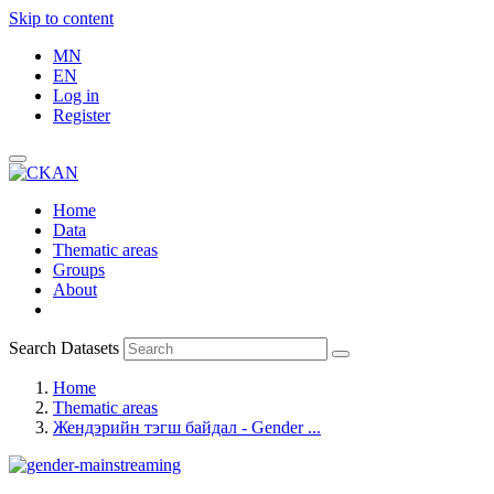
Skip to content
MN
EN
Log in
Register
Home
Data
Thematic areas
Groups
About
Search Datasets
Home
Thematic areas
Жендэрийн тэгш байдал - Gender ...