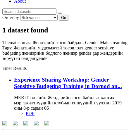
About
Order by
Go
1 dataset found
Thematic areas:
Жендэрийн тэгш байдал - Gender Mainstreaming
Tags:
Жендэрийн мэдрэмжтэй төсөвлөлт
gender sensitive
budgeting
жендэрийн бодлого
жендэр
gender gap
жендэрийн
зөрүүтэй байдал
gender
Filter Results
Experience Sharing Workshop: Gender
Sensitive Budgeting Training in Dornod an...
MERIT төслийн Жендэрийн тэгш байдлыг хангах
мэргэжилтнүүдийн клуб-ын гишүүдийн уулзалт 2019
оны 8-р сарын 06
PDF