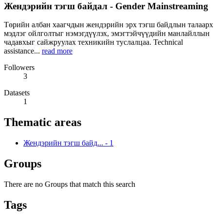
Жендэрийн тэгш байдал - Gender Mainstreaming
Төрийн албан хаагчдын жендэрийн эрх тэгш байдлын талаарх
мэдлэг ойлголтыг нэмэгдүүлэх, эмэгтэйчүүдийн манлайллын
чадавхыг сайжруулах техникийн туслалцаа. Technical
assistance...
read more
Followers
3
Datasets
1
Thematic areas
Жендэрийн тэгш байд...
-
1
Groups
There are no Groups that match this search
Tags