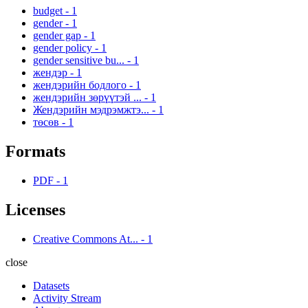
budget
-
1
gender
-
1
gender gap
-
1
gender policy
-
1
gender sensitive bu...
-
1
жендэр
-
1
жендэрийн бодлого
-
1
жендэрийн зөрүүтэй ...
-
1
Жендэрийн мэдрэмжтэ...
-
1
төсөв
-
1
Formats
PDF
-
1
Licenses
Creative Commons At...
-
1
close
Datasets
Activity Stream