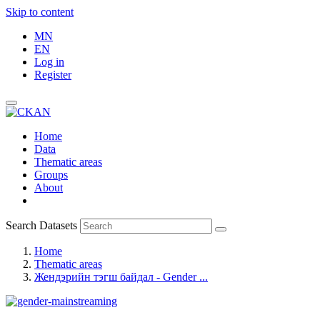
Skip to content
MN
EN
Log in
Register
Home
Data
Thematic areas
Groups
About
Search Datasets
Home
Thematic areas
Жендэрийн тэгш байдал - Gender ...