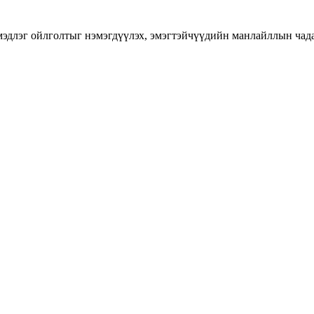
длэг ойлголтыг нэмэгдүүлэх, эмэгтэйчүүдийн манлайллын чадавхы