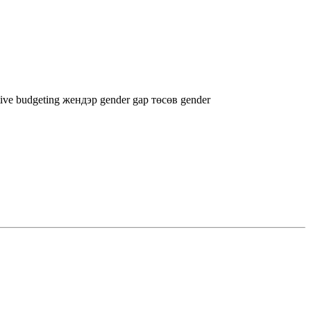
tive budgeting
жендэр
gender gap
төсөв
gender