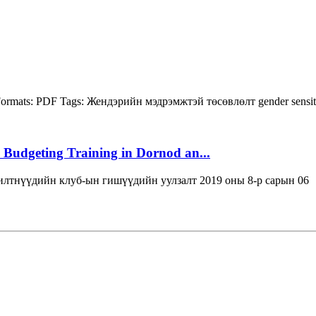
ormats:
PDF
Tags:
Жендэрийн мэдрэмжтэй төсөвлөлт
gender sensi
 Budgeting Training in Dornod an...
лтнүүдийн клуб-ын гишүүдийн уулзалт 2019 оны 8-р сарын 06