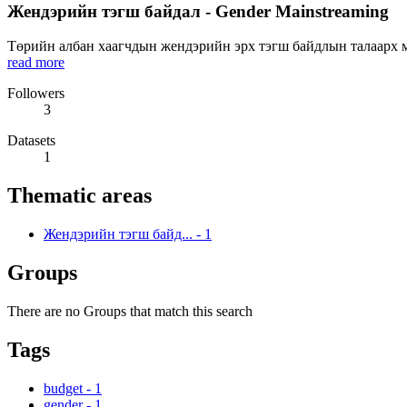
Жендэрийн тэгш байдал - Gender Mainstreaming
Төрийн албан хаагчдын жендэрийн эрх тэгш байдлын талаарх мэ
read more
Followers
3
Datasets
1
Thematic areas
Жендэрийн тэгш байд...
-
1
Groups
There are no Groups that match this search
Tags
budget
-
1
gender
-
1