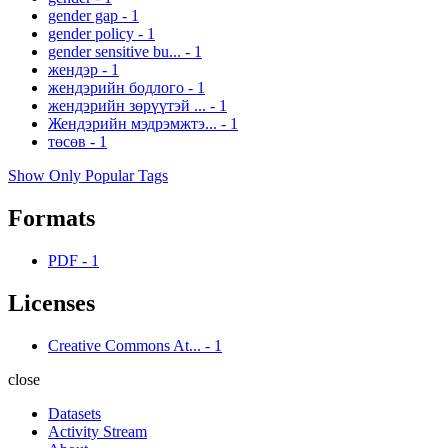
gender gap
-
1
gender policy
-
1
gender sensitive bu...
-
1
жендэр
-
1
жендэрийн бодлого
-
1
жендэрийн зөрүүтэй ...
-
1
Жендэрийн мэдрэмжтэ...
-
1
төсөв
-
1
Show Only Popular Tags
Formats
PDF
-
1
Licenses
Creative Commons At...
-
1
close
Datasets
Activity Stream