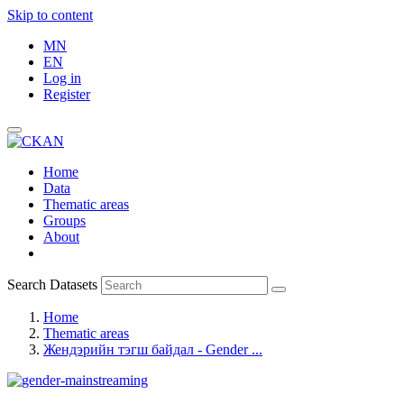
Skip to content
MN
EN
Log in
Register
Home
Data
Thematic areas
Groups
About
Search Datasets
Home
Thematic areas
Жендэрийн тэгш байдал - Gender ...