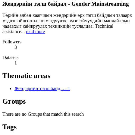
Жендэрийн тэгш байдал - Gender Mainstreaming
Төрийн албан хаагчдын жендэрийн эрх тэгш байдлын талаарх
мэдлэг ойлголтыг нэмэгдүүлэх, эмэгтэйчүүдийн манлайллын
чадавхыг сайжруулах техникийн туслалцаа. Technical
assistance...
read more
Followers
3
Datasets
1
Thematic areas
Жендэрийн тэгш байд...
-
1
Groups
There are no Groups that match this search
Tags