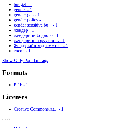
budget
-
1
gender
-
1
gender gap
-
1
gender policy
-
1
gender sensitive bu...
-
1
жендэр
-
1
жендэрийн бодлого
-
1
жендэрийн зөрүүтэй ...
-
1
Жендэрийн мэдрэмжтэ...
-
1
төсөв
-
1
Show Only Popular Tags
Formats
PDF
-
1
Licenses
Creative Commons At...
-
1
close