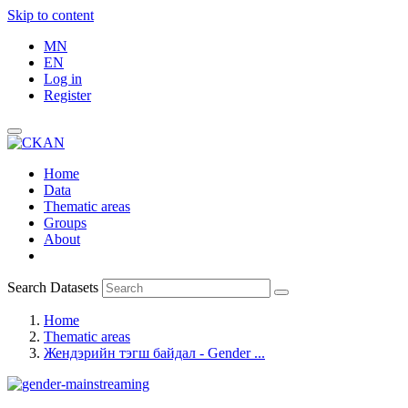
Skip to content
MN
EN
Log in
Register
Home
Data
Thematic areas
Groups
About
Search Datasets
Home
Thematic areas
Жендэрийн тэгш байдал - Gender ...