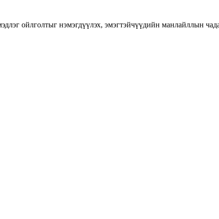
длэг ойлголтыг нэмэгдүүлэх, эмэгтэйчүүдийн манлайллын чадавхы