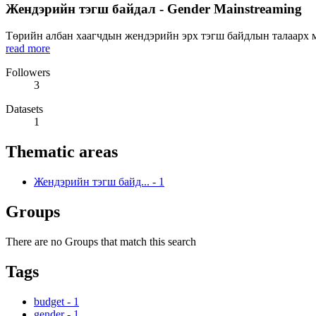
Жендэрийн тэгш байдал - Gender Mainstreaming
Төрийн албан хаагчдын жендэрийн эрх тэгш байдлын талаарх мэ
read more
Followers
3
Datasets
1
Thematic areas
Жендэрийн тэгш байд...
-
1
Groups
There are no Groups that match this search
Tags
budget
-
1
gender
-
1