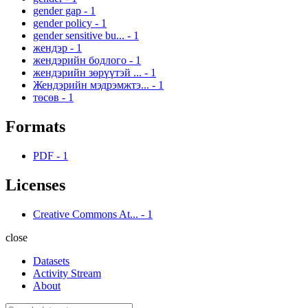
gender gap
-
1
gender policy
-
1
gender sensitive bu...
-
1
жендэр
-
1
жендэрийн бодлого
-
1
жендэрийн зөрүүтэй ...
-
1
Жендэрийн мэдрэмжтэ...
-
1
төсөв
-
1
Formats
PDF
-
1
Licenses
Creative Commons At...
-
1
close
Datasets
Activity Stream
About