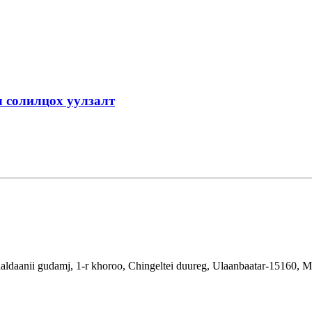
 солилцох уулзалт
aldaanii gudamj, 1-r khoroo, Chingeltei duureg, Ulaanbaatar-15160, 