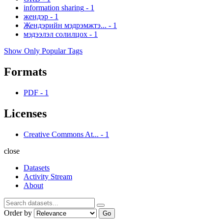
information sharing
-
1
жендэр
-
1
Жендэрийн мэдрэмжтэ...
-
1
мэдээлэл солилцох
-
1
Show Only Popular Tags
Formats
PDF
-
1
Licenses
Creative Commons At...
-
1
close
Datasets
Activity Stream
About
Order by
Go