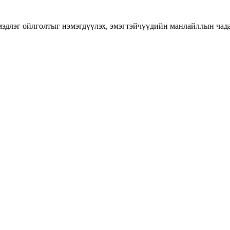
длэг ойлголтыг нэмэгдүүлэх, эмэгтэйчүүдийн манлайллын чадавхы