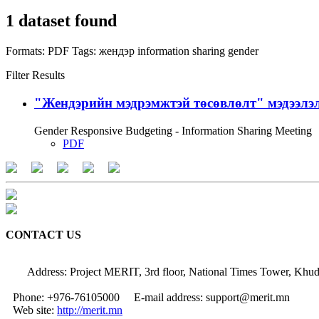
1 dataset found
Formats:
PDF
Tags:
жендэр
information sharing
gender
Filter Results
"Жендэрийн мэдрэмжтэй төсөвлөлт" мэдээлэл
Gender Responsive Budgeting - Information Sharing Meeting
PDF
CONTACT US
Address: Project MERIT, 3rd floor, National Times Tower, Khud
Phone: +976-76105000
E-mail address: support@merit.mn
Web site:
http://merit.mn