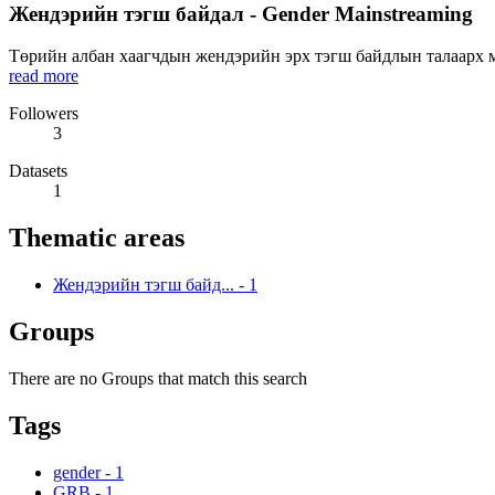
Жендэрийн тэгш байдал - Gender Mainstreaming
Төрийн албан хаагчдын жендэрийн эрх тэгш байдлын талаарх мэ
read more
Followers
3
Datasets
1
Thematic areas
Жендэрийн тэгш байд...
-
1
Groups
There are no Groups that match this search
Tags
gender
-
1
GRB
-
1