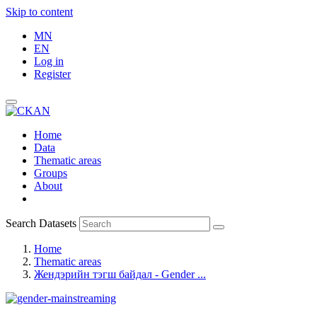
Skip to content
MN
EN
Log in
Register
Home
Data
Thematic areas
Groups
About
Search Datasets
Home
Thematic areas
Жендэрийн тэгш байдал - Gender ...