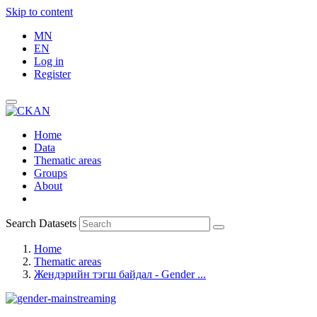
Skip to content
MN
EN
Log in
Register
Home
Data
Thematic areas
Groups
About
Search Datasets
Home
Thematic areas
Жендэрийн тэгш байдал - Gender ...