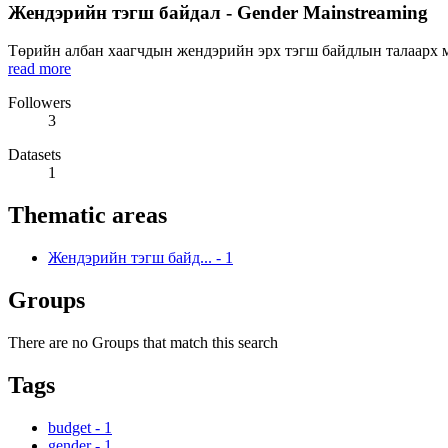
Жендэрийн тэгш байдал - Gender Mainstreaming
Төрийн албан хаагчдын жендэрийн эрх тэгш байдлын талаарх мэ
read more
Followers
3
Datasets
1
Thematic areas
Жендэрийн тэгш байд...
-
1
Groups
There are no Groups that match this search
Tags
budget
-
1
gender
-
1