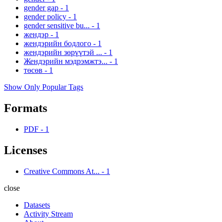
gender gap
-
1
gender policy
-
1
gender sensitive bu...
-
1
жендэр
-
1
жендэрийн бодлого
-
1
жендэрийн зөрүүтэй ...
-
1
Жендэрийн мэдрэмжтэ...
-
1
төсөв
-
1
Show Only Popular Tags
Formats
PDF
-
1
Licenses
Creative Commons At...
-
1
close
Datasets
Activity Stream