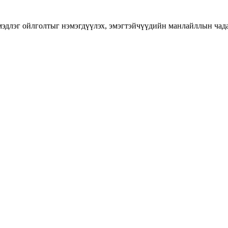
длэг ойлголтыг нэмэгдүүлэх, эмэгтэйчүүдийн манлайллын чадавхы