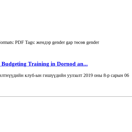
ormats:
PDF
Tags:
жендэр
gender gap
төсөв
gender
 Budgeting Training in Dornod an...
лтнүүдийн клуб-ын гишүүдийн уулзалт 2019 оны 8-р сарын 06