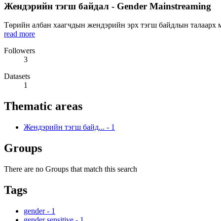
Жендэрийн тэгш байдал - Gender Mainstreaming
Төрийн албан хаагчдын жендэрийн эрх тэгш байдлын талаарх мэ
read more
Followers
3
Datasets
1
Thematic areas
Жендэрийн тэгш байд...
-
1
Groups
There are no Groups that match this search
Tags
gender
-
1
gender sensitive
-
1