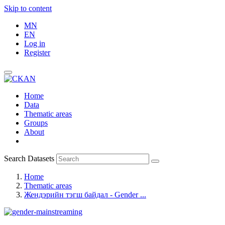
Skip to content
MN
EN
Log in
Register
Home
Data
Thematic areas
Groups
About
Search Datasets
Home
Thematic areas
Жендэрийн тэгш байдал - Gender ...