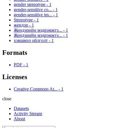
gender stereotype
-
1
gender-sensitive co...
-
1
gender-sensitive im...
-
1
Stereotype
-
1
жендэр
-
1
Жендэрийн мэдрэмжтэ...
-
1
Жендэрийн мэдрэмжтэ...
-
1
хэвшмэл ойлголт
-
1
Formats
PDF
-
1
Licenses
Creative Commons At...
-
1
close
Datasets
Activity Stream
About