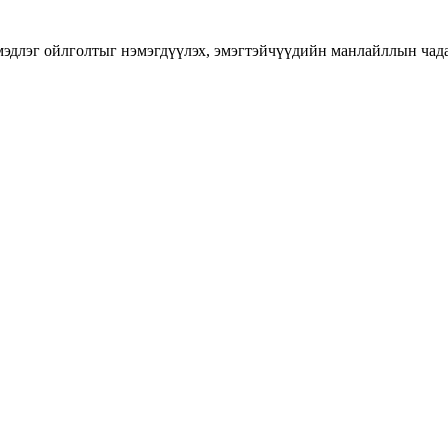
длэг ойлголтыг нэмэгдүүлэх, эмэгтэйчүүдийн манлайллын чадавхы