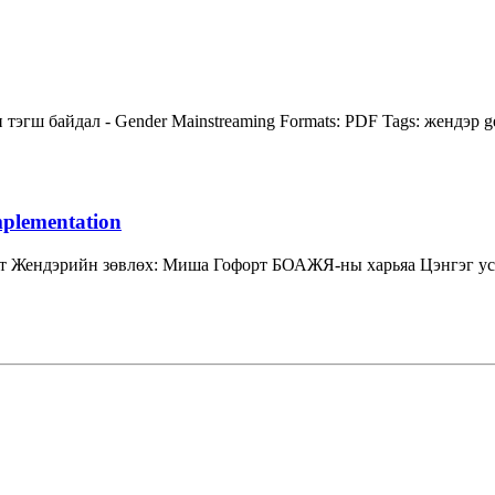
тэгш байдал - Gender Mainstreaming
Formats:
PDF
Tags:
жендэр
g
mplementation
т Жендэрийн зөвлөх: Миша Гофорт БОАЖЯ-ны харьяа Цэнгэг усн