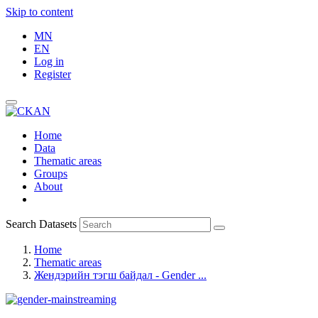
Skip to content
MN
EN
Log in
Register
Home
Data
Thematic areas
Groups
About
Search Datasets
Home
Thematic areas
Жендэрийн тэгш байдал - Gender ...