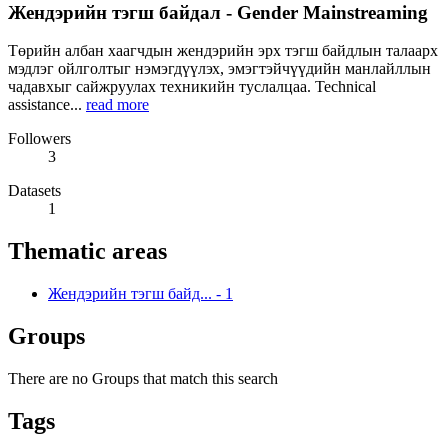
Жендэрийн тэгш байдал - Gender Mainstreaming
Төрийн албан хаагчдын жендэрийн эрх тэгш байдлын талаарх
мэдлэг ойлголтыг нэмэгдүүлэх, эмэгтэйчүүдийн манлайллын
чадавхыг сайжруулах техникийн туслалцаа. Technical
assistance...
read more
Followers
3
Datasets
1
Thematic areas
Жендэрийн тэгш байд...
-
1
Groups
There are no Groups that match this search
Tags