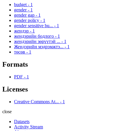
budget
-
1
gender
-
1
gender gap
-
1
gender policy
-
1
gender sensitive bu...
-
1
жендэр
-
1
жендэрийн бодлого
-
1
жендэрийн зөрүүтэй ...
-
1
Жендэрийн мэдрэмжтэ...
-
1
төсөв
-
1
Formats
PDF
-
1
Licenses
Creative Commons At...
-
1
close
Datasets
Activity Stream