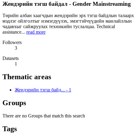
Жендэрийн тэгш байдал - Gender Mainstreaming
Төрийн албан хаагчдын жендэрийн эрх тэгш байдлын талаарх
мэдлэг ойлголтыг нэмэгдүүлэх, эмэгтэйчүүдийн манлайллын
чадавхыг сайжруулах техникийн туслалцаа. Technical
assistance...
read more
Followers
3
Datasets
1
Thematic areas
Жендэрийн тэгш байд...
-
1
Groups
There are no Groups that match this search
Tags