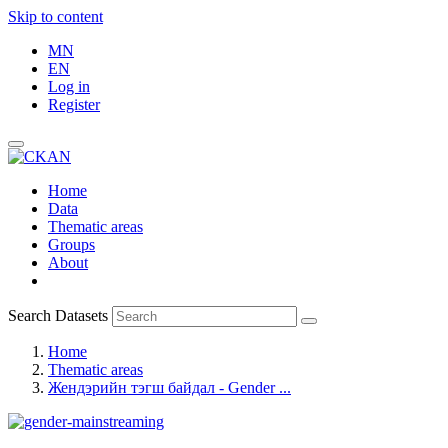
Skip to content
MN
EN
Log in
Register
Home
Data
Thematic areas
Groups
About
Search Datasets
Home
Thematic areas
Жендэрийн тэгш байдал - Gender ...