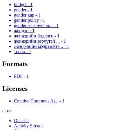
budget
-
1
gender
-
1
gender gap
-
1
gender policy
-
1
gender sensitive bu...
-
1
жендэр
-
1
жендэрийн бодлого
-
1
жендэрийн зөрүүтэй ...
-
1
Жендэрийн мэдрэмжтэ...
-
1
төсөв
-
1
Formats
PDF
-
1
Licenses
Creative Commons At...
-
1
close
Datasets
Activity Stream