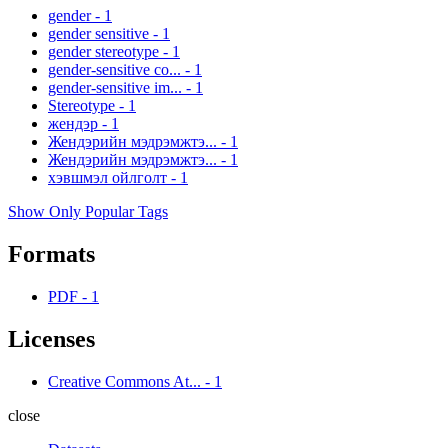
gender
-
1
gender sensitive
-
1
gender stereotype
-
1
gender-sensitive co...
-
1
gender-sensitive im...
-
1
Stereotype
-
1
жендэр
-
1
Жендэрийн мэдрэмжтэ...
-
1
Жендэрийн мэдрэмжтэ...
-
1
хэвшмэл ойлголт
-
1
Show Only Popular Tags
Formats
PDF
-
1
Licenses
Creative Commons At...
-
1
close