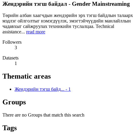
Жендэрийн тэгш байдал - Gender Mainstreaming
Төрийн албан хаагчдын жендэрийн эрх тэгш байдлын талаарх
мэдлэг ойлголтыг нэмэгдүүлэх, эмэгтэйчүүдийн манлайллын
чадавхыг сайжруулах техникийн туслалцаа. Technical
assistance...
read more
Followers
3
Datasets
1
Thematic areas
Жендэрийн тэгш байд...
-
1
Groups
There are no Groups that match this search
Tags