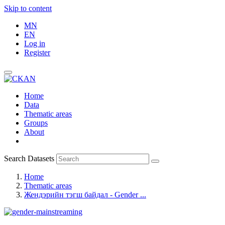
Skip to content
MN
EN
Log in
Register
Home
Data
Thematic areas
Groups
About
Search Datasets
Home
Thematic areas
Жендэрийн тэгш байдал - Gender ...