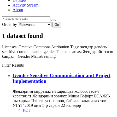
Datasets
Activity Stream
About
Order by
Go
1 dataset found
Licenses:
Creative Commons Attribution
Tags:
жендэр
gender-
sensitive communication
gender
Thematic areas:
Жендэрийн тэгш
байдал - Gender Mainstreaming
Filter Results
Gender-Sensitive Communication and Project
Implementation
Жендэрийн мэдрэмжтэй харилцаа холбоо, төсөл
хэрэгжилт Жендэрийн зөвлөх: Миша Гофорт БОАЖЯ-
ны харьяа Цэнгэг усны нөөц, байгаль хамгаалах төв
УТҮГ 2019 оны 5-р сарын 22-ны өдөр
PDF