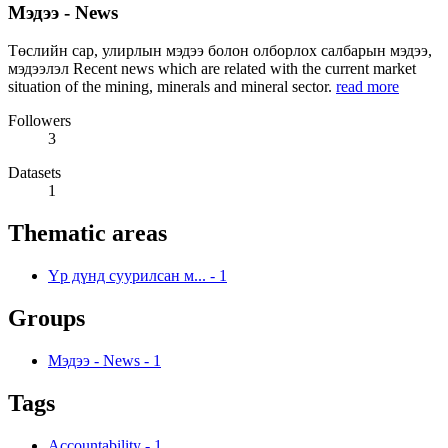
Мэдээ - News
Төслийн сар, улирлын мэдээ болон олборлох салбарын мэдээ,
мэдээлэл Recent news which are related with the current market
situation of the mining, minerals and mineral sector.
read more
Followers
3
Datasets
1
Thematic areas
Үр дүнд суурилсан м...
-
1
Groups
Мэдээ - News
-
1
Tags
Accountability
-
1