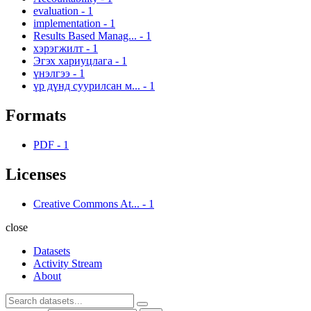
evaluation
-
1
implementation
-
1
Results Based Manag...
-
1
хэрэгжилт
-
1
Эгэх хариуцлага
-
1
үнэлгээ
-
1
үр дүнд суурилсан м...
-
1
Formats
PDF
-
1
Licenses
Creative Commons At...
-
1
close
Datasets
Activity Stream
About