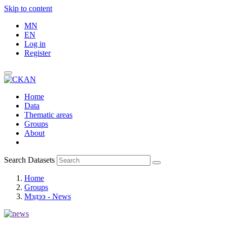
Skip to content
MN
EN
Log in
Register
Home
Data
Thematic areas
Groups
About
Search Datasets
Home
Groups
Мэдээ - News