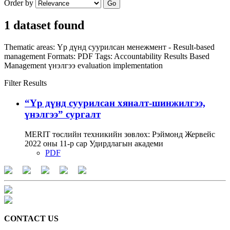
Order by
Go
1 dataset found
Thematic areas:
Үр дүнд суурилсан менежмент - Result-based
management
Formats:
PDF
Tags:
Accountability
Results Based
Management
үнэлгээ
evaluation
implementation
Filter Results
“Үр дүнд суурилсан хяналт-шинжилгээ,
үнэлгээ” сургалт
MERIT төслийн техникийн зөвлөх: Рэймонд Жервейс
2022 оны 11-р сар Удирдлагын академи
PDF
CONTACT US