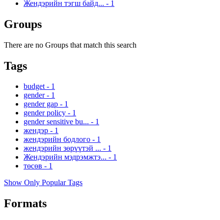
Жендэрийн тэгш байд...
-
1
Groups
There are no Groups that match this search
Tags
budget
-
1
gender
-
1
gender gap
-
1
gender policy
-
1
gender sensitive bu...
-
1
жендэр
-
1
жендэрийн бодлого
-
1
жендэрийн зөрүүтэй ...
-
1
Жендэрийн мэдрэмжтэ...
-
1
төсөв
-
1
Show Only Popular Tags
Formats