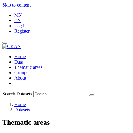
Skip to content
MN
EN
Log in
Register
Home
Data
Thematic areas
Groups
About
Search Datasets
Home
Datasets
Thematic areas