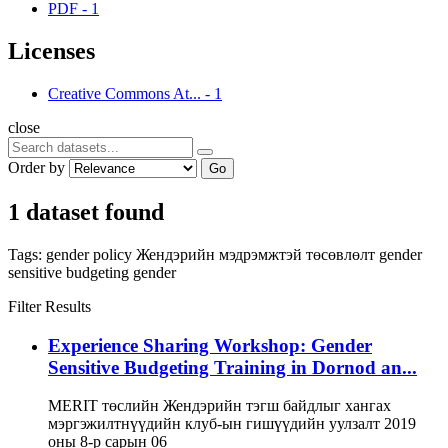
PDF
-
1
Licenses
Creative Commons At...
-
1
close
Order by
Go
1 dataset found
Tags:
gender policy
Жендэрийн мэдрэмжтэй төсөвлөлт
gender
sensitive budgeting
gender
Filter Results
Experience Sharing Workshop: Gender
Sensitive Budgeting Training in Dornod an...
MERIT төслийн Жендэрийн тэгш байдлыг хангах
мэргэжилтнүүдийн клуб-ын гишүүдийн уулзалт 2019
оны 8-р сарын 06